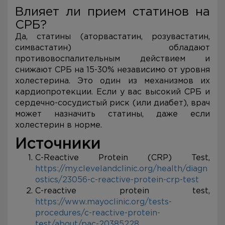
Влияет ли прием статинов на
СРБ?
Да, статины (аторвастатин, розувастатин,
симвастатин) обладают
противовоспалительным действием и
снижают СРБ на 15-30% независимо от уровня
холестерина. Это один из механизмов их
кардиопротекции. Если у вас высокий СРБ и
сердечно-сосудистый риск (или диабет), врач
может назначить статины, даже если
холестерин в норме.
Источники
C-Reactive Protein (CRP) Test,
https://my.clevelandclinic.org/health/diagn
ostics/23056-c-reactive-protein-crp-test
C-reactive protein test,
https://www.mayoclinic.org/tests-
procedures/c-reactive-protein-
test/about/pac-20385228