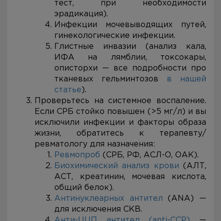
тест, при необходимости
эрадикация).
Инфекции мочевыводящих путей,
гинекологические инфекции.
Глистные инвазии (анализ кала,
ИФА на лямблии, токсокары,
описторхи — все подробности про
тканевых гельминтозов
в нашей
статье
).
Проверьтесь на системное воспаление.
Если СРБ стойко повышен (>5 мг/л) и вы
исключили инфекции и факторы образа
жизни, обратитесь к терапевту/
ревматологу для назначения:
Ревмопроб
(СРБ, РФ, АСЛ-О, ОАК).
Биохимический анализ крови
(АЛТ,
АСТ, креатинин, мочевая кислота,
общий белок).
Антинуклеарных антител
(ANA) —
для исключения СКВ.
Анти-ЦЦП антител (anti-CCP)
—