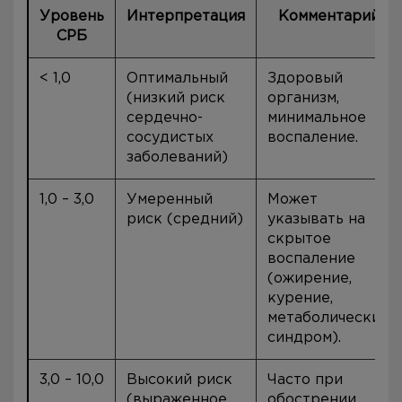
Уровень
Интерпретация
Комментарий
СРБ
< 1,0
Оптимальный
Здоровый
(низкий риск
организм,
сердечно-
минимальное
сосудистых
воспаление.
заболеваний)
1,0 – 3,0
Умеренный
Может
риск (средний)
указывать на
скрытое
воспаление
(ожирение,
курение,
метаболический
синдром).
3,0 – 10,0
Высокий риск
Часто при
(выраженное
обострении