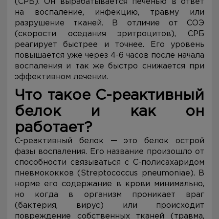
(СРБ). Он вырабатывается печенью в ответ
на воспаление, инфекцию, травму или
разрушение тканей. В отличие от СОЭ
(скорости оседания эритроцитов), СРБ
реагирует быстрее и точнее. Его уровень
повышается уже через 4-6 часов после начала
воспаления и так же быстро снижается при
эффективном лечении.
Что такое С-реактивный
белок и как он
работает?
С-реактивный белок — это белок острой
фазы воспаления. Его название произошло от
способности связываться с С-полисахаридом
пневмококков (Streptococcus pneumoniae). В
норме его содержание в крови минимально,
но когда в организм проникает враг
(бактерия, вирус) или происходит
повреждение собственных тканей (травма,