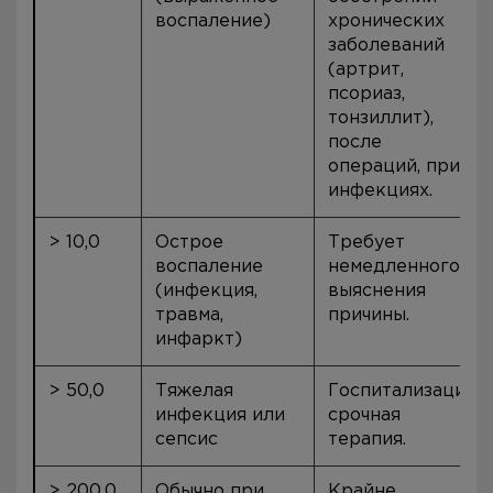
воспаление)
хронических
заболеваний
(артрит,
псориаз,
тонзиллит),
после
операций, при
инфекциях.
> 10,0
Острое
Требует
воспаление
немедленного
(инфекция,
выяснения
травма,
причины.
инфаркт)
> 50,0
Тяжелая
Госпитализация,
инфекция или
срочная
сепсис
терапия.
> 200,0
Обычно при
Крайне