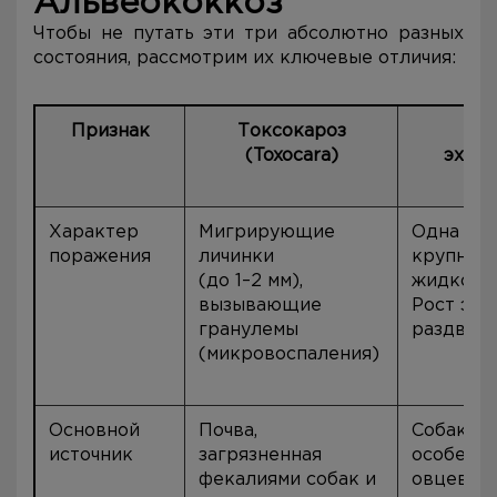
Альвеококкоз
Чтобы не путать эти три абсолютно разных
состояния, рассмотрим их ключевые отличия:
Признак
Токсокароз
Ки
(Toxocara)
эхино
gra
Характер
Мигрирующие
Одна или
поражения
личинки
крупных
(до 1–2 мм),
жидкостн
вызывающие
Рост экс
гранулемы
раздвига
(микровоспаления)
Основной
Почва,
Собаки,
источник
загрязненная
особенно
фекалиями собак и
овцевод