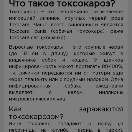
Что такое токсокароз?
Токсокароз — это заболевание, вызываемое
миграцией личинок круглых червей рода
Toxocara. Чаще всего виновником является
Toxocara canis (собачья токсокара), реже
Toxocara cati (кошачья).
Взрослые токсокары — это крупные черви
(до 18 см в длину), которые живут в
кишечнике собак и кошек. У щенков
инфицированность может достигать 80-100%,
т.к. личинки передаются им от матери еще
через плаценту или с грудным молоком. Одна
инфицированная собака ежедневно
выделяет с калом миллионы
микроскопических яиц.
Как заражаются
токсокарозом?
Яйца токсокар попадают в почву (в
песочницы, на клумбы, газоны, в парки).