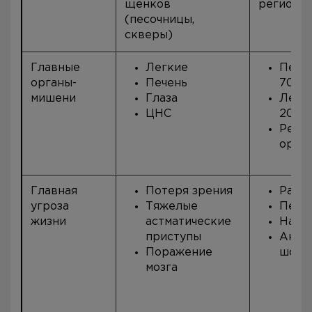
щенков
регионах
(песочницы,
скверы)
Главные
Легкие
Пече
органы-
Печень
70%
мишени
Глаза
Легк
ЦНС
20%
Реже
орга
Главная
Потеря зрения
Разр
угроза
Тяжелые
Пери
жизни
астматические
Нагн
приступы
Анаф
Поражение
шок
мозга