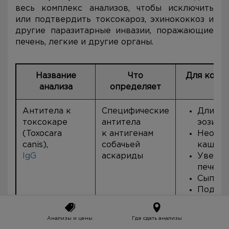
весь комплекс анализов, чтобы исключить
или подтвердить токсокароз, эхинококкоз и
другие паразитарные инвазии, поражающие
печень, легкие и другие органы.
Название
Что
Для кого 
анализа
определяет
Антитела к
Специфические
Длител
токсокаре
антитела
эозино
(Toxocara
к антигенам
Необъя
canis),
собачьей
кашель
IgG
аскариды
Увелич
печени
Сыпь
Подозр
на гла
токсок
Анализы и цены
Где сдать анализы