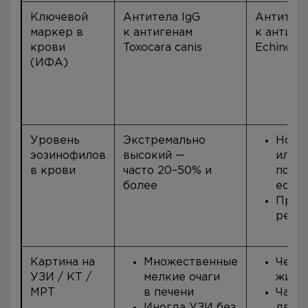
Ключевой
Антитела IgG
Антитела
маркер в
к антигенам
к антиге
крови
Toxocara canis
Echinoco
(ИФА)
Уровень
Экстремально
Норм
эозинофилов
высокий —
или 
в крови
часто 20–50% и
повы
более
если 
При 
резк
Картина на
Множественные
Четк
УЗИ / КТ /
мелкие очаги
жидк
МРТ
в печени
Часто
Иногда УЗИ без
двух