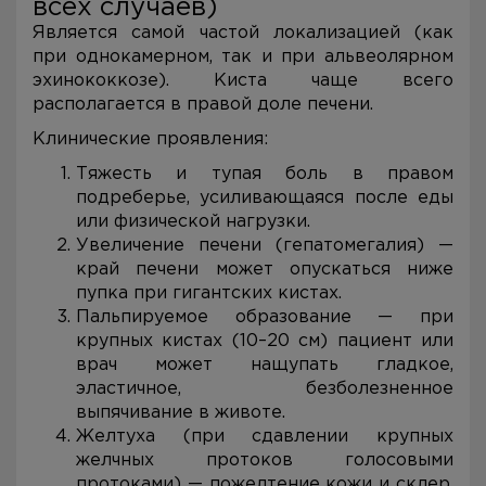
всех случаев)
Является самой частой локализацией (как
при однокамерном, так и при альвеолярном
эхинококкозе). Киста чаще всего
располагается в правой доле печени.
Клинические проявления:
Тяжесть и тупая боль в правом
подреберье, усиливающаяся после еды
или физической нагрузки.
Увеличение печени (гепатомегалия) —
край печени может опускаться ниже
пупка при гигантских кистах.
Пальпируемое образование — при
крупных кистах (10–20 см) пациент или
врач может нащупать гладкое,
эластичное, безболезненное
выпячивание в животе.
Желтуха (при сдавлении крупных
желчных протоков голосовыми
протоками) — пожелтение кожи и склер,