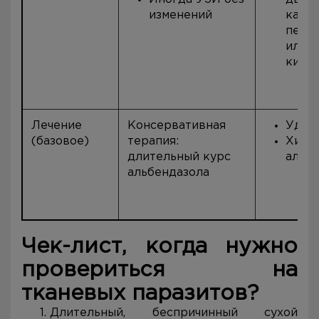
изменений
капсу
пере
или 
кист
Лечение
Консервативная
Удал
(базовое)
терапия:
Хими
длительный курс
альб
альбендазола
Чек-лист, когда нужно
провериться на
тканевых паразитов?
Длительный, беспричинный сухой