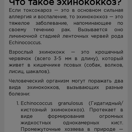
Что такое эхинококкоз?
Если токсокароз — это в основном сильная
аллергия и воспаление, то эхинококкоз — это
тяжелое заболевание, напоминающее по
своему течению рак. Вызывается оно
личиночной стадией ленточных червей рода
Echinococcus.
Взрослый эхинококк — это крошечный
червячок (всего 3-5 мм в длину), который
живет в кишечнике псовых (собак, волков,
лисиц, шакалов).
Человеческий организм могут поражать два
вида эхинококков, вызывающих разные
болезни:
Echinococcus granulosus (Гидатидный/
кистозный эхинококкоз). Протекает в
виде формирования огромных
жидкостных однокамерных кист.
Промежуточные хозяева в природе —