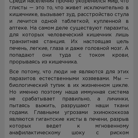
Среди населения прочно укоренился миф, что
глисты — это то, что живет исключительно в
кишечнике, вызывает зуд, расстройство стула
и лечится одной таблеткой, купленной в
аптеке. На самом деле существуют паразиты,
для которых человеческий кишечник лишь
транзитная станция. Их настоящая цель
печень, легкие, глаза и даже головной мозг. А
попадают они туда с током крови,
прорываясь из кишечника.
Все потому, что люди не являются для этих
паразитов естественными хозяевами. Мы —
биологический тупик в их жизненном цикле.
Но именно поэтому наша иммунная система
не срабатывает правильно, а личинки,
пытаясь выжить, разрушают наши ткани
годами. Главными угрозами эхинококкоза
являются гигантские кисты в печени, разрыв
которых ведет к мгновенному
анафилактическому шоку с риском