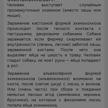
Человек выступает случайным
промежуточным хозяином (вместо овцы или
мыши).
Заражение кистозной формой эхинококкоза
происходит после тесного контакта с
пастушьими, дворовыми собаками. Собака
заражается, если фермер скармливает ей
внутренности (печень, легкие) забитой овцы,
зараженной кистами. После чего она
выделяет яйца на шерсть и траву. Человек
гладит собаку, не моет руки — яйца попадают
в рот.
Заражение альвеолярной формой
эхинококкоза (альвеококкоз) возможно на
охоте, после снятия шкур с лисиц и волков.
Или (очень часто) при сборе и поедании
немытых лесных ягод (земляники, черники,
брусники), на которые с фекалиями лисиц
попали яйца эхинококка.