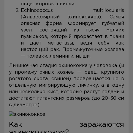
овцы, коровы, свиньи.
Echinococcus multilocularis
(Альвеолярный эхинококкоз). Самая
опасная форма. Формирует губчатый
узел, состоящий из тысяч мелких
пузырьков, который прорастает в ткани
и дает метастазы, ведя себя как
настоящий рак. Промежуточные хозяева
— полевки, лемминги, мыши.
Личиночная стадия эхинококка у человека (и
у промежуточных хозяев — овец, крупного
рогатого скота, свиней) превращается не в
отдельную мигрирующую личинку, а в одну
или несколько кист, которые растут годами и
достигают гигантских размеров (до 20–30 см
в диаметре).
Как заражаются
эхинококкозом?