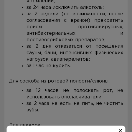
кормлении;
за 24 часа исключить алкоголь;
за 2 недели (по возможности, после
согласования с врачом) прекратить
прием противовирусных,
антибактериальных и
противогрибковых препаратов;
за 2 дня отказаться от посещения
сауны, бани, интенсивных физических
нагрузок, авиаперелетов;
за 1 час не курить.
Для соскоба из ротовой полости/слюны:
за 12 часов не полоскать рот, не
использовать ополаскиватели;
за 2 часа не есть, не пить, не чистить
зубы.
Для ликвора: