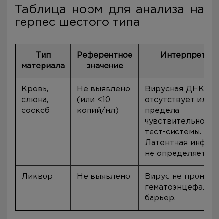
Таблица норм для анализа на
герпес шестого типа
Тип
Референтное
Интерпретац
материала
значение
Кровь,
Не выявлено
Вирусная ДНК
слюна,
(или <10
отсутствует или 
соскоб
копий/мл)
предела
чувствительности
тест-системы.
Латентная инфек
не определяется.
Ликвор
Не выявлено
Вирус не проник 
гематоэнцефалич
барьер.