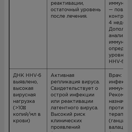
реактивации,
иммунод
остаточный уровень
— повто
после лечения.
контроль
4 недели
Дополни
анализы:
иммуногр
определ
уровня Ig
HHV-6.
ДНК HHV-6
Активная
Врач:
выявлено,
репликация вируса.
инфекцио
высокая
Свидетельствует о
иммуноло
вирусная
острой инфекции
Рекоменд
нагрузка
или реактивации
назначен
(>10³
латентного вируса.
противо
копий/мл в
Высокий риск
терапии
крови)
клинических
(ганцикл
проявлений
валацикл