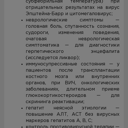
субфебрильная температура) при
отрицательных результатах на вирус
Эпштейна-Барр и цитомегаловирус;
неврологические симптомы —
головная боль, спутанность сознания,
судороги, изменения поведения,
очаговая неврологическая
симптоматика — для диагностики
герпетического энцефалита
(исследуется ликвор);
иммуносупрессивные состояния — у
пациентов после трансплантации
костного мозга или внутренних
органов, при ВИЧ, онкологических
заболеваниях, длительном приеме
глюкокортикостероидов — для
скрининга реактивации;
гепатит неясной этиологии —
повышение АЛТ, АСТ без вирусных
маркеров гепатитов А, В, С;
контроль противовирусной терапии —