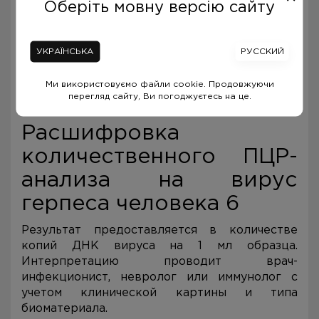
Оберіть мовну версію сайту
забор проводится врачом по строгим
показаниям в условиях стационара;
специальной подготовки не требует,
УКРАЇНСЬКА
РУССКИЙ
кроме общих рекомендаций.
Ми використовуємо файли cookie. Продовжуючи
Как помочь ребенку подготовиться к забору
перегляд сайту, Ви погоджуєтесь на це.
крови —
советы врача
.
Расшифровка
количественного ПЦР-
анализа на вирус
герпеса человека 6
Результат предоставляется в количестве
копий ДНК вируса на 1 мл образца.
Интерпретацию проводит врач-
инфекционист, невролог или иммунолог с
учетом клинической картины и типа
биоматериала.