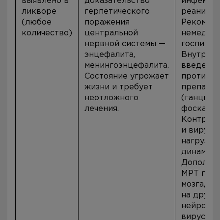
выявлено в
доказательство
инфекцио
ликворе
герпетического
реанимат
(любое
поражения
Рекоменд
количество)
центральной
немедле
нервной системы —
госпитал
энцефалита,
Внутрив
менингоэнцефалита.
введени
Состояние угрожает
противо
жизни и требует
препара
неотложного
(ганцикл
лечения.
фоскарне
Контроль
и вирусн
нагрузки
динамике
Дополнит
МРТ голо
мозга, Э
на други
нейротр
вирусы (