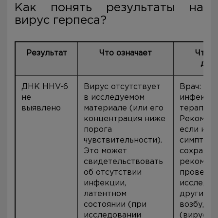
Как понять результаты на
вирус герпеса?
Результат
Что означает
Что д
дал
ДНК HHV-6
Вирус отсутствует
Врач:
не
в исследуемом
инфекцио
выявлено
материале (или его
терапевт
концентрация ниже
Рекоменд
порога
если кли
чувствительности).
симптом
Это может
сохраняю
свидетельствовать
рекомен
об отсутствии
провести
инфекции,
исследов
латентном
других
состоянии (при
возбудит
исследовании
(вирус Э