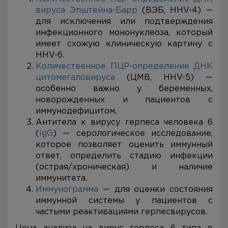
вируса Эпштейна-Барр
(ВЭБ, HHV-4) —
для исключения или подтверждения
инфекционного мононуклеоза, который
имеет схожую клиническую картину с
HHV-6.
Количественное ПЦР-определение ДНК
цитомегаловируса
(ЦМВ, HHV-5) —
особенно важно у беременных,
новорожденных и пациентов с
иммунодефицитом.
Антитела к вирусу герпеса человека 6
(
IgG
) — серологическое исследование,
которое позволяет оценить иммунный
ответ, определить стадию инфекции
(острая/хроническая) и наличие
иммунитета.
Иммунограмма
— для оценки состояния
иммунной системы у пациентов с
частыми реактивациями герпесвирусов.