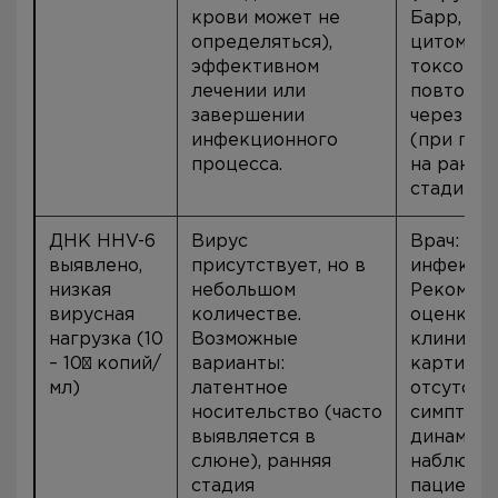
крови может не
Барр,
определяться),
цитомега
эффективном
токсопла
лечении или
повтори
завершении
через 7–
инфекционного
(при под
процесса.
на ранн
стадию).
ДНК HHV-6
Вирус
Врач:
выявлено,
присутствует, но в
инфекцио
низкая
небольшом
Рекоменд
вирусная
количестве.
оценка
нагрузка (10
Возможные
клиничес
– 10³ копий/
варианты:
картины.
мл)
латентное
отсутств
носительство (часто
симптом
выявляется в
динамиче
слюне), ранняя
наблюден
стадия
пациенто