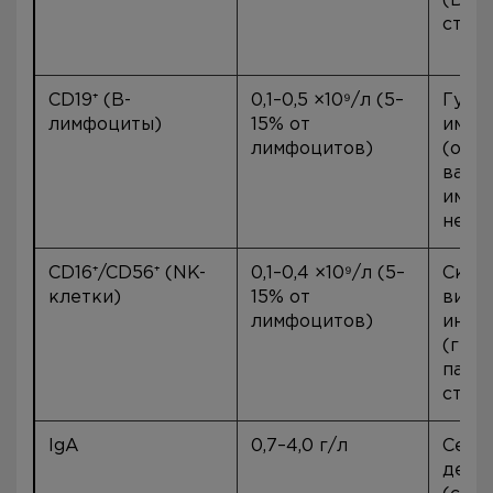
(ВИЧ,
стар
CD19⁺ (В-
0,1–0,5 ×10⁹/л (5–
Гумо
лимфоциты)
15% от
имму
лимфоцитов)
(общ
вари
имму
недо
CD16⁺/CD56⁺ (NK-
0,1–0,4 ×10⁹/л (5–
Скло
клетки)
15% от
виру
лимфоцитов)
инфе
(герп
папи
стре
IgA
0,7–4,0 г/л
Селе
дефи