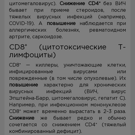
цитомегаловирус).
Снижение CD4⁺
без ВИЧ
бывает при приеме стероидов, после
тяжелых вирусных инфекций (например,
COVID-19). А
повышение
наблюдается при
аллергических болезнях, ревматоидном
артрите, саркоидозе.
CD8⁺ (цитотоксические Т-
лимфоциты)
CD8⁺ — киллеры, уничтожающие клетки,
инфицированные вирусами или
поврежденные (в том числе опухолевые). Их
повышение
характерно для хронических
вирусных инфекций (ВИЧ, вирус
Эпштейна‑Барр, цитомегаловирус, гепатит С).
Например, при инфекционном мононуклеозе
CD8⁺ может временно вырастать в 2–3 раза.
Снижение
же бывает редко и обычно
сочетается со снижением CD4⁺ (тяжелый
комбинированный дефицит).