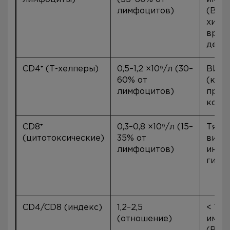
лимфоцитов)
(ВИЧ,
хими
врож
дефе
CD4⁺ (Т-хелперы)
0,5–1,2 ×10⁹/л (30–
ВИЧ-
60% от
(крит
лимфоцитов)
прие
корт
CD8⁺
0,3–0,8 ×10⁹/л (15–
Тяже
(цитотоксические)
35% от
виру
лимфоцитов)
инфе
гипоп
CD4/CD8 (индекс)
1,2–2,5
< 1,0
(отношение)
имму