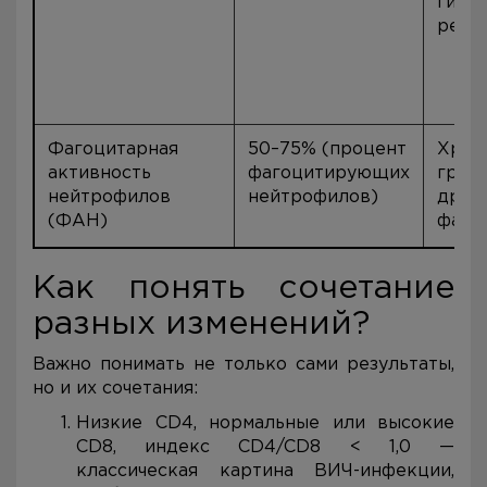
гипер
реми
Фагоцитарная
50–75% (процент
Хрон
активность
фагоцитирующих
грану
нейтрофилов
нейтрофилов)
друг
(ФАН)
фаго
Как понять сочетание
разных изменений?
Важно понимать не только сами результаты,
но и их сочетания:
Низкие CD4, нормальные или высокие
CD8, индекс CD4/CD8 < 1,0 —
классическая картина ВИЧ-инфекции,