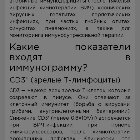
вторичные иммунодефициты (после тяжелых
инфекций, химиотерапии, ВИЧ), хронических
вирусных гепатитах, герпетических
инфекциях, при частых гнойных отитах,
синуситах, пневмониях, а также для
мониторинга иммуносупрессивной терапии.
Какие показатели
входят в
иммунограмму?
CD3⁺ (зрелые Т-лимфоциты)
CD3 — маркер всех зрелых Т‑клеток, которые
созревают в тимусе. Они отвечают за
клеточный иммунитет (борьба с вирусами,
грибами, внутриклеточными бактериями).
Снижение CD3⁺ (менее 0,8×10⁹/л) встречается
при ВИЧ-инфекции, при приеме
иммуносупрессоров, после химиотерапии,
врожденных дефектах. Клинически это