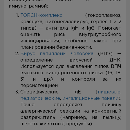
иммунограммой:
TORCH-комплекс
(токсоплазмоз,
краснуха, цитомегаловирус, герпес 1 и 2
типов) — антитела IgM и IgG. Помогает
оценить риск внутриутробного
инфицирования, особенно важен при
планировании беременности.
Вирус папилломы человека
(ВПЧ) —
определение вирусной ДНК.
Используется для выявления типов ВПЧ
высокого канцерогенного риска (16, 18,
31 и др.) и контроля за их
персистенцией.
Специфические IgE (
пищевые
,
педиатрические
,
ингаляционные панели
).
Точно определяет причину
аллергической реакции на конкретный
раздражитель (например, на пыльцу,
шерсть животных, продукты).