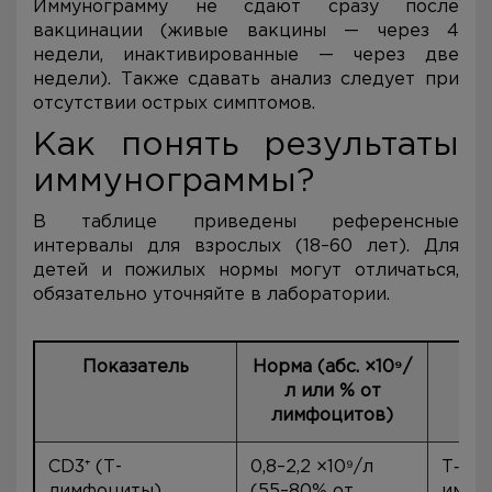
Иммунограмму не сдают сразу после
вакцинации (живые вакцины — через 4
недели, инактивированные — через две
недели). Также сдавать анализ следует при
отсутствии острых симптомов.
Как понять результаты
иммунограммы?
В таблице приведены референсные
интервалы для взрослых (18–60 лет). Для
детей и пожилых нормы могут отличаться,
обязательно уточняйте в лаборатории.
Показатель
Норма (абс. ×10⁹/
П
л или % от
лимфоцитов)
CD3⁺ (Т-
0,8–2,2 ×10⁹/л
Т‑кл
лимфоциты)
(55–80% от
имму