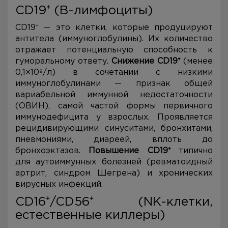
CD19⁺ (В-лимфоциты)
CD19⁺ — это клетки, которые продуцируют
антитела (иммуноглобулины). Их количество
отражает потенциальную способность к
гуморальному ответу.
Снижение CD19⁺
(менее
0,1×10⁹/л) в сочетании с низкими
иммуноглобулинами — признак общей
вариабельной иммунной недостаточности
(ОВИН), самой частой формы первичного
иммунодефицита у взрослых. Проявляется
рецидивирующими синуситами, бронхитами,
пневмониями, диареей, вплоть до
бронхоэктазов.
Повышение CD19⁺
типично
для аутоиммунных болезней (ревматоидный
артрит, синдром Шегрена) и хронических
вирусных инфекций.
CD16⁺/CD56⁺ (NK-клетки,
естественные киллеры)