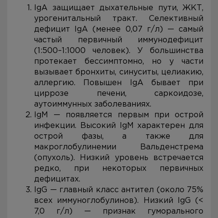
IgA защищает дыхательные пути, ЖКТ,
урогенитальный тракт. Селективный
дефицит IgA (менее 0,07 г/л) — самый
частый первичный иммунодефицит
(1:500–1:1000 человек). У большинства
протекает бессимптомно, но у части
вызывает бронхиты, синуситы, целиакию,
аллергию. Повышен IgA бывает при
циррозе печени, саркоидозе,
аутоиммунных заболеваниях.
IgM — появляется первым при острой
инфекции. Высокий IgM характерен для
острой фазы, а также для
макроглобулинемии Вальденстрема
(опухоль). Низкий уровень встречается
редко, при некоторых первичных
дефицитах.
IgG — главный класс антител (около 75%
всех иммуноглобулинов). Низкий IgG (<
7,0 г/л) — признак гуморального