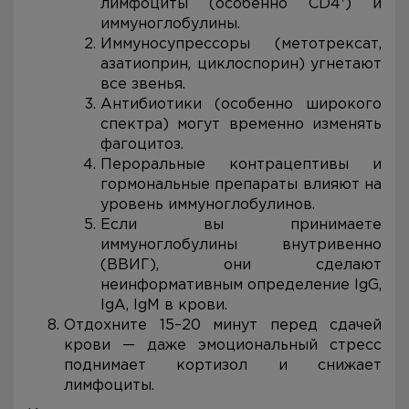
лимфоциты (особенно CD4⁺) и
иммуноглобулины.
Иммуносупрессоры (метотрексат,
азатиоприн, циклоспорин) угнетают
все звенья.
Антибиотики (особенно широкого
спектра) могут временно изменять
фагоцитоз.
Пероральные контрацептивы и
гормональные препараты влияют на
уровень иммуноглобулинов.
Если вы принимаете
иммуноглобулины внутривенно
(ВВИГ), они сделают
неинформативным определение IgG,
IgA, IgM в крови.
Отдохните 15–20 минут перед сдачей
крови — даже эмоциональный стресс
поднимает кортизол и снижает
лимфоциты.