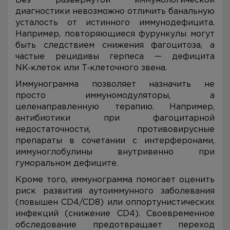
Без развернутой иммунологической
диагностики невозможно отличить банальную
усталость от истинного иммунодефицита.
Например, повторяющиеся фурункулы могут
быть следствием снижения фагоцитоза, а
частые рецидивы герпеса — дефицита
NK‑клеток или Т‑клеточного звена.
Иммунограмма позволяет назначить не
просто иммуномодуляторы, а
целенаправленную терапию. Например,
антибиотики при фагоцитарной
недостаточности, противовирусные
препараты в сочетании с интерферонами,
иммуноглобулины внутривенно при
гуморальном дефиците.
Кроме того, иммунограмма помогает оценить
риск развития аутоиммунного заболевания
(повышен CD4/CD8) или оппортунистических
инфекций (снижение CD4). Своевременное
обследование предотвращает переход