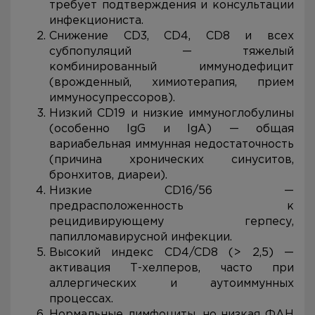
требует подтверждения и консультации
инфекциониста.
Снижение CD3, CD4, CD8 и всех
субпопуляций — тяжелый
комбинированный иммунодефицит
(врожденный, химиотерапия, прием
иммуносупрессоров).
Низкий CD19 и низкие иммуноглобулины
(особенно IgG и IgA) — общая
вариабельная иммунная недостаточность
(причина хронических синуситов,
бронхитов, диареи).
Низкие CD16/56 —
предрасположенность к
рецидивирующему герпесу,
папилломавирусной инфекции.
Высокий индекс CD4/CD8 (> 2,5) —
активация Т-хелперов, часто при
аллергических и аутоиммунных
процессах.
Нормальные лимфоциты, но низкая ФАН