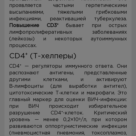
проявляется частыми герпетическими
высыпаниями, тяжелыми грибковыми
инфекциями, реактивацией туберкулеза.
Повышение CD3⁺
бывает при острых
лимфопролиферативных заболеваниях
(лейкозы) и некоторых аутоиммунных
процессах.
CD4⁺ (Т-хелперы)
CD4⁺ — регуляторы иммунного ответа. Они
распознают антигены, представленные
другими клетками, и активируют
В‑лимфоциты (для выработки антител),
цитотоксические Т‑клетки и макрофаги. Это
главный маркер для оценки ВИЧ-инфекции:
при ВИЧ происходит избирательное
разрушение CD4⁺-клеток. Критический
уровень — менее 0,2×10⁹/л, при котором
развиваются оппортунистические инфекции
(пневмоцистная пневмония, токсоплазмоз,