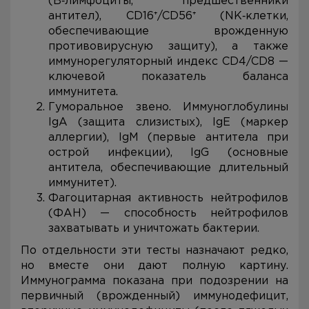
(В‑лимфоциты, предшественники
антител), CD16⁺/CD56⁺ (NK‑клетки,
обеспечивающие врожденную
противовирусную защиту), а также
иммунорегуляторный индекс CD4/CD8 —
ключевой показатель баланса
иммунитета.
Гуморальное звено. Иммуноглобулины
IgA (защита слизистых), IgE (маркер
аллергии), IgM (первые антитела при
острой инфекции), IgG (основные
антитела, обеспечивающие длительный
иммунитет).
Фагоцитарная активность нейтрофилов
(ФАН) — способность нейтрофилов
захватывать и уничтожать бактерии.
По отдельности эти тесты назначают редко,
но вместе они дают полную картину.
Иммунограмма показана при подозрении на
первичный (врожденный) иммунодефицит,