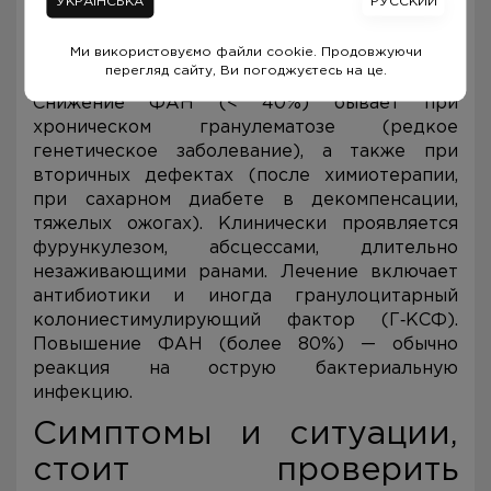
УКРАЇНСЬКА
РУССКИЙ
— это способность нейтрофила поглощать
бактерию.
Ми використовуємо файли cookie. Продовжуючи
перегляд сайту, Ви погоджуєтесь на це.
Норма — 50–75% фагоцитирующих клеток.
Снижение ФАН (< 40%) бывает при
хроническом гранулематозе (редкое
генетическое заболевание), а также при
вторичных дефектах (после химиотерапии,
при сахарном диабете в декомпенсации,
тяжелых ожогах). Клинически проявляется
фурункулезом, абсцессами, длительно
незаживающими ранами. Лечение включает
антибиотики и иногда гранулоцитарный
колониестимулирующий фактор (Г‑КСФ).
Повышение ФАН (более 80%) — обычно
реакция на острую бактериальную
инфекцию.
Симптомы и ситуации,
стоит проверить