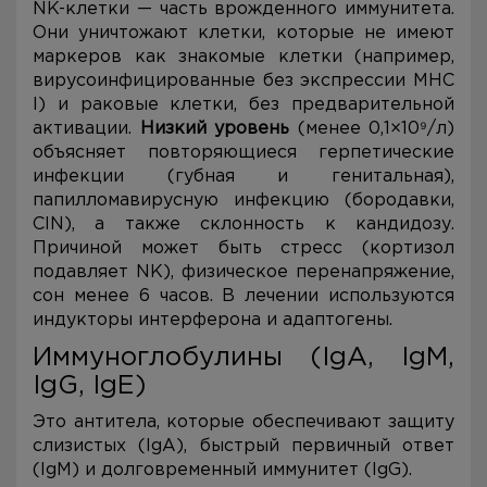
NK-клетки — часть врожденного иммунитета.
Они уничтожают клетки, которые не имеют
маркеров как знакомые клетки (например,
вирусоинфицированные без экспрессии MHC
I) и раковые клетки, без предварительной
активации.
Низкий уровень
(менее 0,1×10⁹/л)
объясняет повторяющиеся герпетические
инфекции (губная и генитальная),
папилломавирусную инфекцию (бородавки,
CIN), а также склонность к кандидозу.
Причиной может быть стресс (кортизол
подавляет NK), физическое перенапряжение,
сон менее 6 часов. В лечении используются
индукторы интерферона и адаптогены.
Иммуноглобулины (IgA, IgM,
IgG, IgE)
Это антитела, которые обеспечивают защиту
слизистых (IgA), быстрый первичный ответ
(IgM) и долговременный иммунитет (IgG).