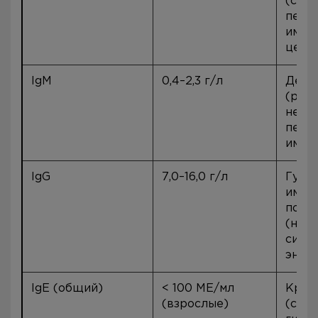
(сам
перв
имму
цели
IgM
0,4–2,3 г/л
Дефи
(редк
неко
перв
имму
IgG
7,0–16,0 г/л
Гумо
имму
поте
(неф
синд
энте
IgE (общий)
< 100 МЕ/мл
Край
(взрослые)
(син