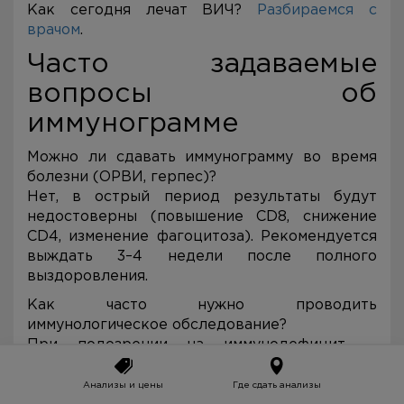
Как сегодня лечат ВИЧ?
Разбираемся с
врачом
.
Часто задаваемые
вопросы об
иммунограмме
Можно ли сдавать иммунограмму во время
болезни (ОРВИ, герпес)?
Нет, в острый период результаты будут
недостоверны (повышение CD8, снижение
CD4, изменение фагоцитоза). Рекомендуется
выждать 3–4 недели после полного
выздоровления.
Как часто нужно проводить
иммунологическое обследование?
При подозрении на иммунодефицит —
однократно для скрининга. Если найдены
отклонения — через 3–6 месяцев повтор для
Анализы и цены
Где сдать анализы