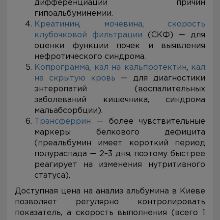
дифференциации причин
гипоальбуминемии.
Креатинин
,
мочевина
,
скорость
клубочковой фильтрации
(СКФ) — для
оценки функции почек и выявления
нефротического синдрома.
Копрограмма
,
кал на кальпротектин
,
кал
на скрытую кровь
— для диагностики
энтеропатий (воспалительных
заболеваний кишечника, синдрома
мальабсорбции).
Трансферрин
— более чувствительные
маркеры белкового дефицита
(преальбумин имеет короткий период
полураспада — 2–3 дня, поэтому быстрее
реагирует на изменения нутритивного
статуса).
Доступная цена на анализ альбумина в Киеве
позволяет регулярно контролировать
показатель, а скорость выполнения (всего 1