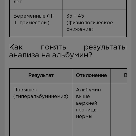
лет
Беременные (II–
35 – 45
III триместры)
(физиологическое
снижение)
Как понять результаты
анализа на альбумин?
Результат
Отклонение
Воз
Повышен
Альбумин
О
(гиперальбуминемия)
выше
п
верхней
(
границы
с
нормы
о
(
о