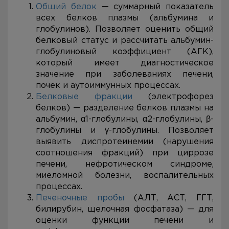
Общий белок
— суммарный показатель
всех белков плазмы (альбумина и
глобулинов). Позволяет оценить общий
белковый статус и рассчитать альбумин-
глобулиновый коэффициент (АГК),
который имеет диагностическое
значение при заболеваниях печени,
почек и аутоиммунных процессах.
Белковые фракции
(электрофорез
белков) — разделение белков плазмы на
альбумин, α1-глобулины, α2-глобулины, β-
глобулины и γ-глобулины. Позволяет
выявить диспротеинемии (нарушения
соотношения фракций) при циррозе
печени, нефротическом синдроме,
миеломной болезни, воспалительных
процессах.
Печеночные пробы
(АЛТ, АСТ, ГГТ,
билирубин, щелочная фосфатаза) — для
оценки функции печени и