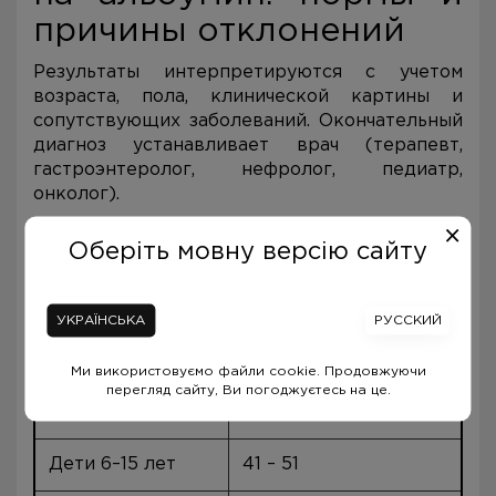
причины отклонений
Результаты интерпретируются с учетом
возраста, пола, клинической картины и
сопутствующих заболеваний. Окончательный
диагноз устанавливает врач (терапевт,
гастроэнтеролог, нефролог, педиатр,
онколог).
Таблица референтных норм
Оберіть мовну версію сайту
для альбумина
УКРАЇНСЬКА
РУССКИЙ
Категория
Референтные
пациентов
значения (г/л)
Ми використовуємо файли cookie. Продовжуючи
перегляд сайту, Ви погоджуєтесь на це.
Дети 3–5 лет
39 – 50
Дети 6–15 лет
41 – 51