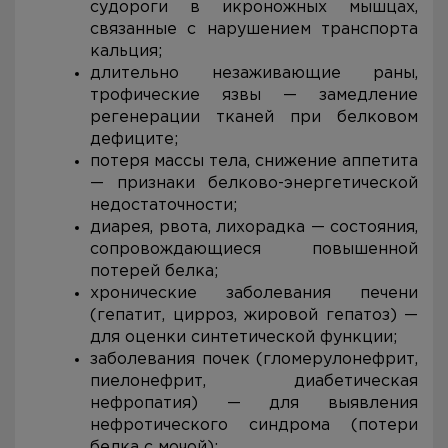
судороги в икроножных мышцах,
связанные с нарушением транспорта
кальция;
длительно незаживающие раны,
трофические язвы — замедление
регенерации тканей при белковом
дефиците;
потеря массы тела, снижение аппетита
— признаки белково-энергетической
недостаточности;
диарея, рвота, лихорадка — состояния,
сопровождающиеся повышенной
потерей белка;
хронические заболевания печени
(гепатит, цирроз, жировой гепатоз) —
для оценки синтетической функции;
заболевания почек (гломерулонефрит,
пиелонефрит, диабетическая
нефропатия) — для выявления
нефротического синдрома (потери
белка с мочой);