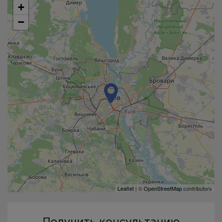
+
−
Leaflet
| ©
OpenStreetMap
contributors