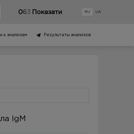
0
6
3
Показати
RU
UA
и к анализам
Результаты анализов
ела IgM