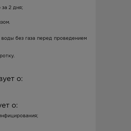
за 2 дня;
зом.
 воды без газа перед проведением
ротку.
в
ует о:
ет о:
инфицирования;