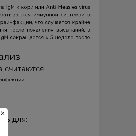
 IgM к кори или Anti-Measles virus
абатываются иммунной системой в
реинфекции, что случается крайне
дня после появления высыпаний, а
 IgM сокращается к 5 неделе после
ализ
 считаются:
инфекции;
ть для: