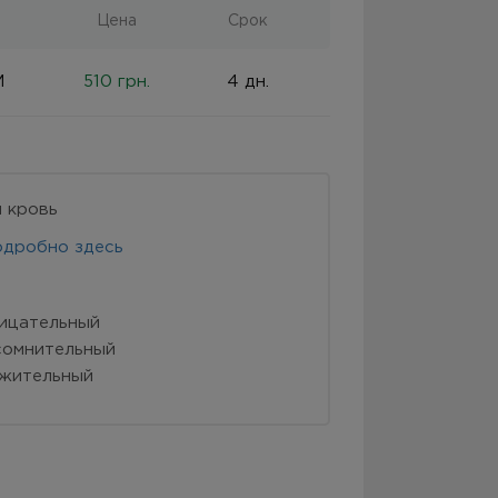
Цена
Срок
M
510 грн.
4 дн.
 кровь
одробно здесь
рицательный
1 сомнительный
ожительный