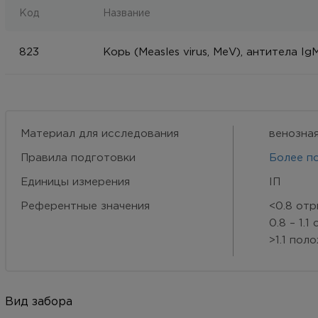
Код
Название
823
Корь (Measles virus, MeV), антитела Ig
Материал для исследования
венозная
Правила подготовки
Более п
Eдиницы измерения
ІП
Референтные значения
<0.8 от
0.8 – 1.
>1.1 пол
Вид забора