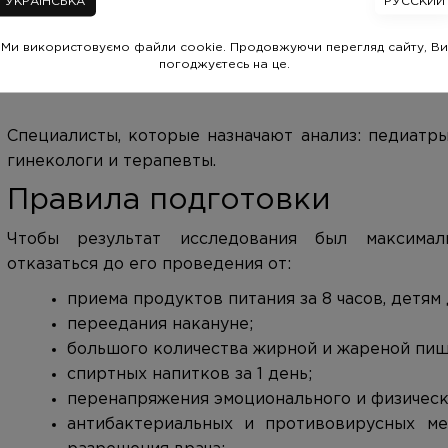
УКРАЇНСЬКА
РУССКИЙ
определения стадии развития заболевания;
оценки эффективности введенной вакцины;
Ми використовуємо файли cookie. Продовжуючи перегляд сайту, Ви
скрининга всех, кто находился в инфекционн
погоджуєтесь на це.
дифдиагностики с некоторыми другими инф
Специалисты, которые назначают анализ: педиатры
гинекологи и терапевты.
Правила подготовки
Чтобы результат исследования был максимал
отказаться до его проведения от:
приема продуктов питания за 8 часов, детям до
переедания накануне;
большого количества жирной и жареной пищи
спиртных напитков за 1 день;
перенапряжения эмоционального и физическо
антибактериальных и противовирусных ме