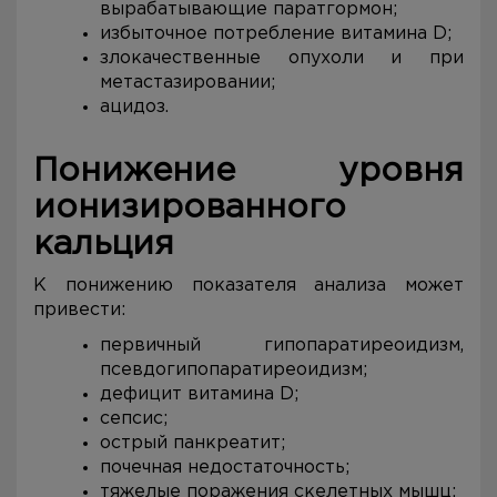
вырабатывающие паратгормон;
избыточное потребление витамина D;
злокачественные опухоли и при
метастазировании;
ацидоз.
Понижение уровня
ионизированного
кальция
К понижению показателя анализа может
привести:
первичный гипопаратиреоидизм,
псевдогипопаратиреоидизм;
дефицит витамина D;
сепсис;
острый панкреатит;
почечная недостаточность;
тяжелые поражения скелетных мышц;