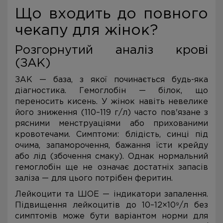
Що входить до повного
чекапу для жінок?
Розгорнутий аналіз крові
(ЗАК)
ЗАК — база, з якої починається будь-яка
діагностика. Гемоглобін — білок, що
переносить кисень. У жінок навіть невелике
його зниження (110–119 г/л) часто пов'язане з
рясними менструаціями або прихованими
кровотечами. Симптоми: блідість, синці під
очима, запаморочення, бажання їсти крейду
або лід (збочення смаку). Однак нормальний
гемоглобін ще не означає достатніх запасів
заліза — для цього потрібен феритин.
Лейкоцити та ШОЕ — індикатори запалення.
Підвищення лейкоцитів до 10–12×10⁹/л без
симптомів може бути варіантом норми для