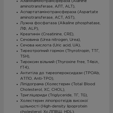
Аланінамінотрансфераза (Alanine
aminotransferase, АЛТ, ALT),
Аспартатамінотрансфераза (Aspartate
aminotransferase, АСТ, AST),
Лужна фосфатаза (Alkaline phosphatase,
ЛФ, ALP),
Креатинін (Creatinine, CRE),
Сечовина (Urea nitrogen, Urea),
Сечова кислота (Uric acid, UA),
Тиреотропний гормон (Thyrotropin, ТТГ,
TSH),
Тироксин вільний (Thyroxine free, Т4віл.,
fT4),
Антитіла до тиреопероксидази (TPOAb,
АТПО, Аnti-ТPО),
Ліпідограма (Холестерин (Total Blood
Cholesterol, ХС, CHOL),
Тригліцериди (Triglyceride, ТГ, TG),
Холестерин ліпопротеїдів високої
щільності (High-density lipoprotein
cholesterol, Хс.ЛПВЩ, HDL),