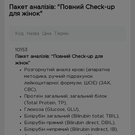
Пакет аналізів: "Повний Check-up
для жінок"
Код
Назва
Ціна
Термін
10153
Пакет аналізів: “Повний Check-up для
жінок”
Розгорнутий аналіз крові (апаратна
методика, ручний підрахунок
лейкоцитарної формули, ШОЕ) (ЗАК,
CBC),
Протеїн загальний, загальний білок
(Total Protein, TP),
Глюкоза (Glucose, GLU),
Білірубін загальний (Bilirubin total, TBIL),
Білірубін прямий (Bilirubin direct, DBIL),
Білірубін непрямий (Bilirubin indirect, IB),