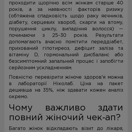
проходити щорічно всім жінкам старше 40
років, а за наявності факторів ризику
(обтяжена спадковість щодо раку яєчників,
діабету, серцевих хвороб, скарги на втому,
порушення циклу, випадіння волосся) —
починаючи з 25–30 років. Результати
допомагають вчасно помітити переддіабет,
прихований гіпотиреоз, дефіцит заліза та
вітаміну D, гормональний дисбаланс або
безсимптомний запальний процес і запобігти
серйозним ускладненням.
Повністю перевірити жіноче здоров'я можна
в лабораторії Ніколаб. Ціна на пакет
дешевша на 35%, ніж здавати кожен аналіз
окремо.
Чому важливо здати
повний жіночий чек‑ап?
Багато жінок відкладають візит до лікаря,