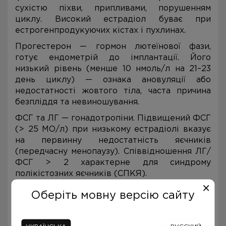
сухістю піхви, припливами, порушенням
циклу. Високий естрадіол буває при
естрогенпродукуючих кістах і пухлинах.
Прогестерон — гормон лютеїнової фази,
готує ендометрій до імплантації. Його
низький рівень (менше 10 нмоль/л на 21–23
день циклу) — ознака ановуляції або
недостатності жовтого тіла, часта причина
безпліддя та невиношування.
ФСГ та ЛГ — гонадотропіни. Підвищений ФСГ
(> 25 МО/л) при низькому естрадіолі вказує
на первинну недостатність яєчників
(передчасну менопаузу). Співвідношення ЛГ/
ФСГ > 2 характерне для синдрому
полікістозних яєчників (СПКЯ).
Пролактин вище 530 мкМО/мл може бути
Оберіть мовну версію сайту
через пролактиному (доброякісну пухлину
гіпофіза), гіпотиреоз, стрес або прийом
деяких ліків. Високий пролактин пригнічує