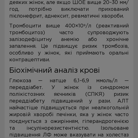
деяких жінок, але якщо ШОЕ вище 20–30 мм/
год, потрібно виключати прихований
пієлонефрит, аднексит, ревматичні хвороби.
Тромбоцити вище 400×10⁹/л (реактивний
тромбоцитоз) часто супроводжують
залізодефіцитну анемію або хронічне
запалення. Це підвищує ризик тромбозів,
особливо у жінок, які приймають оральні
контрацептиви.
Біохімічний аналіз крові
Глюкоза — натще 6,1–6,9 ммоль/л —
переддіабет. У жінок із синдромом
полікістозних яєчників (СПКЯ) ризик
переддіабету підвищений у рази. АЛТ
найчастіше підвищується при неалкогольній
жировій хворобі печінки, яка у жінок часто
поєднується з ожирінням, гіперандрогенією
та інсулінорезистентністю. Ізольоване
підвищення ЛФ може вказувати на холестаз