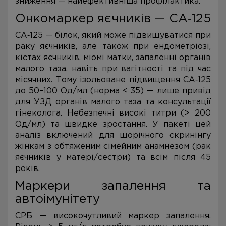
зниження — найефективніша профілактика.
Онкомаркер яєчників — СА‑125
СА‑125 — білок, який може підвищуватися при
раку яєчників, але також при ендометріозі,
кістах яєчників, міомі матки, запаленні органів
малого таза, навіть при вагітності та під час
місячних. Тому ізольоване підвищення СА‑125
до 50–100 Од/мл (норма < 35) — лише привід
для УЗД органів малого таза та консультації
гінеколога. Небезпечні високі титри (> 200
Од/мл) та швидке зростання. У пакеті цей
аналіз включений для щорічного скринінгу
жінкам з обтяженим сімейним анамнезом (рак
яєчників у матері/сестри) та всім після 45
років.
Маркери запалення та
автоімунітету
СРБ — високочутливий маркер запалення.