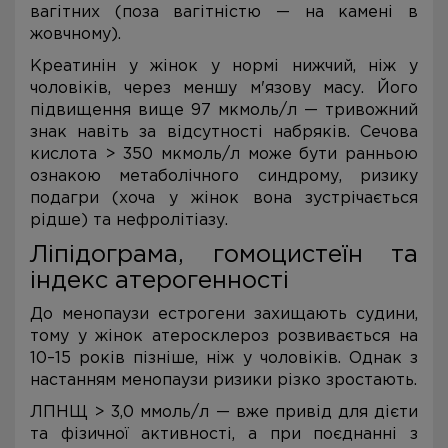
вагітних (поза вагітністю — на камені в
жовчному).
Креатинін у жінок у нормі нижчий, ніж у
чоловіків, через меншу м'язову масу. Його
підвищення вище 97 мкмоль/л — тривожний
знак навіть за відсутності набряків. Сечова
кислота > 350 мкмоль/л може бути ранньою
ознакою метаболічного синдрому, ризику
подагри (хоча у жінок вона зустрічається
рідше) та нефролітіазу.
Ліпідограма, гомоцистеїн та
індекс атерогенності
До менопаузи естрогени захищають судини,
тому у жінок атеросклероз розвивається на
10–15 років пізніше, ніж у чоловіків. Однак з
настанням менопаузи ризики різко зростають.
ЛПНЩ > 3,0 ммоль/л — вже привід для дієти
та фізичної активності, а при поєднанні з