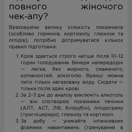
повного жіночого
чек‑апу?
Враховуючи велику кількість показників
(особливо гормонів, кортизолу, глюкози та
ліпідів), потрібно дотримуватися кількох
правил підготовки:
Кров здається строго натще після 10–12
годин голодування. Вечеря напередодні
— легка, без жирного, смаженого,
копченостей, алкоголю. Вранці можна
пити тільки негазовану воду. Снідати —
тільки після здачі крові.
За 2–3 дні до аналізу виключіть алкоголь
— він спотворює показники печінки
(АЛТ, АСТ, ЛФ, білірубін), ліпідограму
(тригліцериди), глюкозу та кортизол.
За добу — уникайте інтенсивних
фізичних навантажень (тренування в