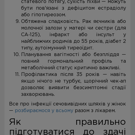
статевого потягу, сухість піхви — можуть
бути пов'язані з дефіцитом естрадіолу
або гіпотиреозом.
Обтяжена спадковість. Рак яєчників або
молочної залози у матері чи сестри (для
СА‑125), інфаркт або інсульт у
найближчих родичів до 55 років, діабет 2
типу, аутоімунний тиреоїдит.
Планування вагітності або безпліддя —
повний гормональний профіль та
метаболічний статус критично важливі.
Профілактика після 35 років — навіть
якщо нічого не турбує, щорічний чек‑ап
дозволяє виявити безсимптомні стадії
захворювань.
Все про інфекції сечовивідних шляхів у жінок
—
розбираємося у всьому
разом з лікарем.
Як правильно
підготуватися до здачі