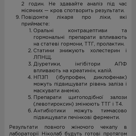
2 годин. Не здавайте аналіз під час
місячних — кров спотворить результати.
Повідомте лікаря про ліки, які
приймаєте:
Оральні контрацептиви та
гормональні препарати впливають
на статеві гормони, ТТГ, пролактин.
Статини знижують холестерин і
ЛПНЩ.
Діуретики, інгібітори АПФ
впливають на креатинін, калій.
НПЗП (ібупрофен, диклофенак)
можуть підвищувати рівень заліза і
маскувати анемію.
Препарати щитоподібної залози
(левотироксин) змінюють ТТГ і Т4.
Антибіотики можуть тимчасово
підвищувати печінкові ферменти.
Результати повного жіночого чекапу в
лабораторії Ніколаб будуть готові протягом