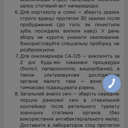
залоз, статевий акт напередодні.
Для кортизолу в слині — зберіть зразок
строго вранці протягом 30 хвилин після
пробудження (до того, як почистили
зуби, поснідали, випили каву). У день
збору не курити, уникати хвилювання.
Використовуйте спеціальну пробірку, не
розбризкуючи.
Для онкомаркера СА‑125 — виключіть за
2 дні будь-які інвазивні процедури
(біопсії, лапароскопію, вишкрібання), а
також ультразвукове дослідження
органів малого таза — воно може
тимчасово підвищувати рівень.
Загальний аналіз сечі — зберіть середню
порцію ранкової сечі в стерильний
контейнер після ретельного туалету
зовнішніх статевих органів (без
використання антибактеріального мила).
Доставити в лабораторію слід протягом