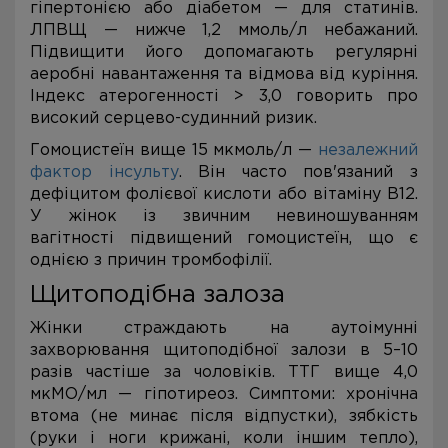
гіпертонією або діабетом — для статинів.
ЛПВЩ — нижче 1,2 ммоль/л небажаний.
Підвищити його допомагають регулярні
аеробні навантаження та відмова від куріння.
Індекс атерогенності > 3,0 говорить про
високий серцево-судинний ризик.
Гомоцистеїн вище 15 мкмоль/л —
незалежний
фактор інсульту
. Він часто пов'язаний з
дефіцитом фолієвої кислоти або вітаміну В12.
У жінок із звичним невиношуванням
вагітності підвищений гомоцистеїн, що є
однією з причин тромбофілії.
Щитоподібна залоза
Жінки страждають на аутоімунні
захворювання щитоподібної залози в 5–10
разів частіше за чоловіків. ТТГ вище 4,0
мкМО/мл — гіпотиреоз. Симптоми: хронічна
втома (не минає після відпустки), зябкість
(руки і ноги крижані, коли іншим тепло),