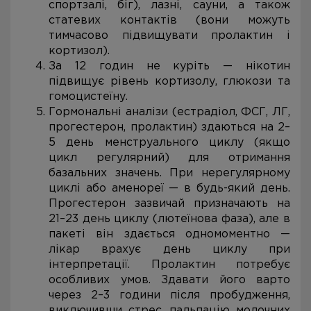
спортзалі, біг), лазні, сауни, а також
статевих контактів (вони можуть
тимчасово підвищувати пролактин і
кортизол).
За 12 годин не куріть — нікотин
підвищує рівень кортизолу, глюкози та
гомоцистеїну.
Гормональні аналізи (естрадіол, ФСГ, ЛГ,
прогестерон, пролактин) здаються на 2–
5 день менструального циклу (якщо
цикл регулярний) для отримання
базальних значень. При нерегулярному
циклі або аменореї — в будь-який день.
Прогестерон зазвичай призначають на
21–23 день циклу (лютеїнова фаза), але в
пакеті він здається одномоментно —
лікар врахує день циклу при
інтерпретації. Пролактин потребує
особливих умов. Здавати його варто
через 2–3 години після пробудження,
виключивши стрес, пальпацію молочних