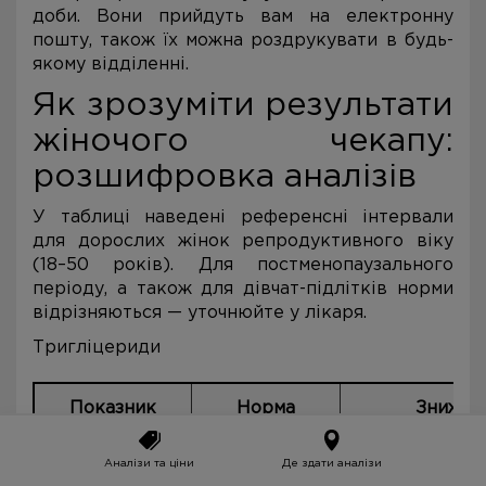
доби. Вони прийдуть вам на електронну
пошту, також їх можна роздрукувати в будь-
якому відділенні.
Як зрозуміти результати
жіночого чекапу:
розшифровка аналізів
У таблиці наведені референсні інтервали
для дорослих жінок репродуктивного віку
(18–50 років). Для постменопаузального
періоду, а також для дівчат-підлітків норми
відрізняються — уточнюйте у лікаря.
Тригліцериди
Показник
Норма
Знижен
(одиниці)
Аналізи та ціни
Де здати аналізи
ЗАК —
120–140 г/л
Залізодефіцит