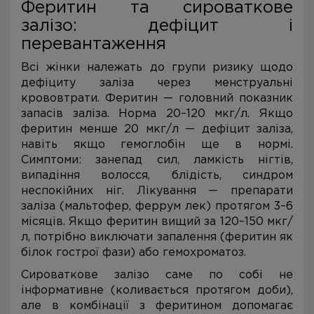
Феритин та сироваткове
залізо: дефіцит і
перевантаження
Всі жінки належать до групи ризику щодо
дефіциту заліза через менструальні
крововтрати. Феритин — головний показник
запасів заліза. Норма 20–120 мкг/л. Якщо
феритин менше 20 мкг/л — дефіцит заліза,
навіть якщо гемоглобін ще в нормі.
Симптоми: занепад сил, ламкість нігтів,
випадіння волосся, блідість, синдром
неспокійних ніг. Лікування — препарати
заліза (мальтофер, феррум лек) протягом 3–6
місяців. Якщо феритин вищий за 120–150 мкг/
л, потрібно виключати запалення (феритин як
білок гострої фази) або гемохроматоз.
Сироваткове залізо саме по собі не
інформативне (коливається протягом доби),
але в комбінації з феритином допомагає