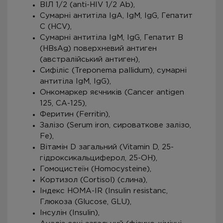
ВІЛ 1/2 (anti-HIV 1/2 Ab),
Сумарні антитіла IgA, IgM, IgG, Гепатит
С (HCV),
Сумарні антитіла IgM, IgG, Гепатит В
(HBsAg) поверхневий антиген
(австралійський антиген),
Сифіліс (Treponema pallidum), сумарні
антитіла IgM, IgG),
Онкомаркер яєчників (Cancer antigen
125, СА-125),
Феритин (Ferritin),
Залізо (Serum iron, сироваткове залізо,
Fe),
Вітамін D загальний (Vitamin D, 25-
гідроксикальциферол, 25-ОН),
Гомоцистеїн (Homocysteine),
Кортизол (Cortisol) (слина),
Індекс НОМА-IR (Insulin resistanc,
Глюкоза (Glucose, GLU),
Інсулін (Insulin),