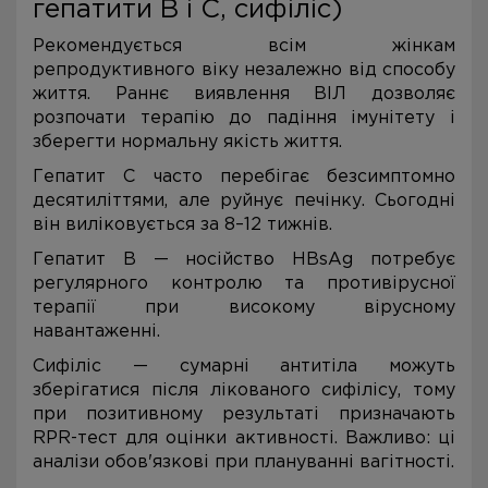
гепатити B і C, сифіліс)
Рекомендується всім жінкам
репродуктивного віку незалежно від способу
життя. Раннє виявлення ВІЛ дозволяє
розпочати терапію до падіння імунітету і
зберегти нормальну якість життя.
Гепатит C часто перебігає безсимптомно
десятиліттями, але руйнує печінку. Сьогодні
він виліковується за 8–12 тижнів.
Гепатит B — носійство HBsAg потребує
регулярного контролю та противірусної
терапії при високому вірусному
навантаженні.
Сифіліс — сумарні антитіла можуть
зберігатися після лікованого сифілісу, тому
при позитивному результаті призначають
RPR-тест для оцінки активності. Важливо: ці
аналізи обов'язкові при плануванні вагітності.