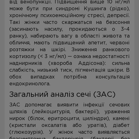
від венопункції. Підвищення вище 10 нг/мл
може бути при синдромі Кушинга (рідко),
хронічному психоемоційному стресі, депресії.
Такі жінки часто скаржаться на безсоння
(засинають насилу, прокидаються о 3–4
ранку), набирають вагу в області живота та
обличчя, мають підвищений апетит, червоні
розтяжки на шкірі. Зниження ранкового
кортизолу (< 3 нг/мл) — ознака недостатності
наднирників (хвороба Аддісона): сильна
слабкість, низький тиск, пігментація шкіри. В
обох випадках потрібна консультація
ендокринолога.
Загальний аналіз сечі (ЗАС)
ЗАС допомагає виявити інфекції сечових
шляхів (лейкоцитурія, бактерії), ураження
нирок (білок, еритроцити, циліндри), камені
(кристали оксалатів або уратів), діабет
(глюкозурія). У жінок часто виявляється