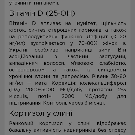
уточнити тип анемії.
Вітамін D (25‑ОН)
Вітамін D впливає на імунітет, щільність
кісток, синтез стероїдних гормонів, а також
на репродуктивну функцію. Дефіцит (< 20
нг/мл) зустрічається у 70–80% жінок в
Україні, особливо наприкінці зими. Він
асоційований з частими застудами,
випадінням волосся, м'язовою слабкістю,
остеопорозом, а також із синдромом
хронічної втоми та депресією. Рівень 30–80
нг/мл — мета. Корекція: колекальциферол
(D3) 2000–5000 МО/добу протягом 2–3
місяців, потім 2000 МО/добу для
підтримання. Контроль через 3 місяці.
Кортизол у слині
Ранковий кортизол у слині відображає
базальну активність наднирників без стресу