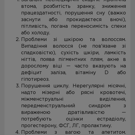
втома, розбитість зранку, зниження
працездатності, порушення сну (важко
заснути або прокидаєтеся вночі),
пітливість, погана переносимість спеки
або холоду.
Проблеми зі шкірою та волоссям.
Випадіння волосся (не пов'язане зі
спадковістю), сухість шкіри, ламкість
нігтів, поява пігментних плям, акне в
дорослому віці — часто вказують на
дефіцит заліза, вітаміну D або
гіпотиреоз.
Порушення циклу. Нерегулярні місячні,
надто мізерні або рясні кровотечі,
міжменструальні виділення,
передменструальний синдром з
вираженою дратівливістю —
потребують оцінки естрадіолу,
прогестерону, ФСГ, ЛГ, пролактину.
Проблеми з вагою та апетитом.