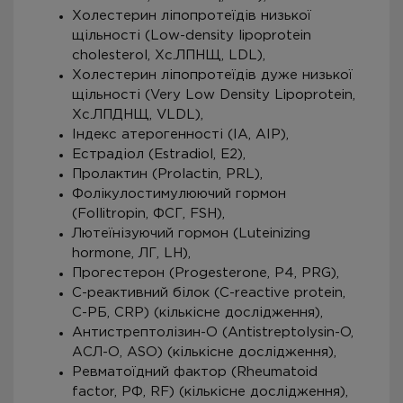
Холестерин ліпопротеїдів низької
щільності (Low-density lipoprotein
cholesterol, Хс.ЛПНЩ, LDL),
Холестерин ліпопротеїдів дуже низької
щільності (Very Low Density Lipoprotein,
Хс.ЛПДНЩ, VLDL),
Індекс атерогенності (ІА, АІР),
Естрадіол (Estradiol, Е2),
Пролактин (Prolactin, PRL),
Фолікулостимулюючий гормон
(Follitropin, ФСГ, FSH),
Лютеїнізуючий гормон (Luteinizing
hormone, ЛГ, LH),
Прогестерон (Progesterone, P4, PRG),
С-реактивний білок (C-reactive protein,
С-РБ, CRP) (кількісне дослідження),
Антистрептолізин-О (Antistreptolysin-O,
АСЛ-О, ASO) (кількісне дослідження),
Ревматоїдний фактор (Rheumatoid
factor, РФ, RF) (кількісне дослідження),