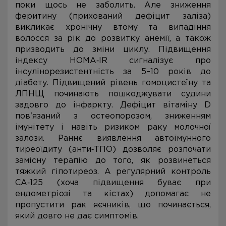
поки щось не заболить. Але зниження
феритину (прихований дефіцит заліза)
викликає хронічну втому та випадіння
волосся за рік до розвитку анемії, а також
призводить до зміни циклу. Підвищення
індексу HOMA‑IR сигналізує про
інсулінорезистентність за 5–10 років до
діабету. Підвищений рівень гомоцистеїну та
ЛПНЩ починають пошкоджувати судини
задовго до інфаркту. Дефіцит вітаміну D
пов'язаний з остеопорозом, зниженням
імунітету і навіть ризиком раку молочної
залози. Раннє виявлення автоімунного
тиреоїдиту (анти‑ТПО) дозволяє розпочати
замісну терапію до того, як розвинеться
тяжкий гіпотиреоз. А регулярний контроль
СА‑125 (хоча підвищення буває при
ендометріозі та кістах) допомагає не
пропустити рак яєчників, що починається,
який довго не дає симптомів.