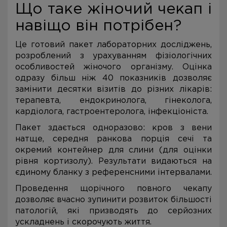
Що таке жіночий чекап і
навіщо він потрібен?
Це готовий пакет лабораторних досліджень,
розроблений з урахуванням фізіологічних
особливостей жіночого організму. Оцінка
одразу більш ніж 40 показників дозволяє
замінити десятки візитів до різних лікарів:
терапевта, ендокринолога, гінеколога,
кардіолога, гастроентеролога, інфекціоніста.
Пакет здається одноразово: кров з вени
натще, середня ранкова порція сечі та
окремий контейнер для слини (для оцінки
рівня кортизолу). Результати видаються на
єдиному бланку з референсними інтервалами.
Проведення щорічного повного чекапу
дозволяє вчасно зупинити розвиток більшості
патологій, які призводять до серйозних
ускладнень і скорочують життя.