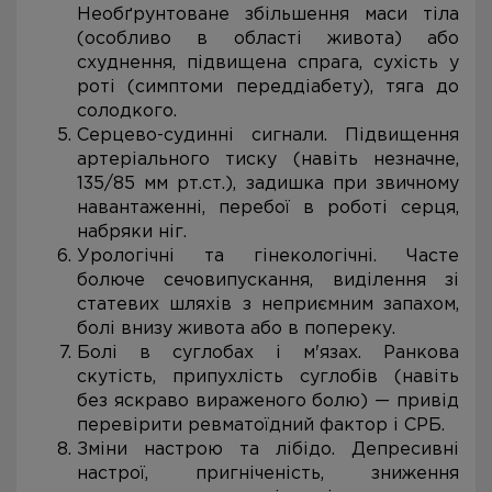
Необґрунтоване збільшення маси тіла
(особливо в області живота) або
схуднення, підвищена спрага, сухість у
роті (симптоми переддіабету), тяга до
солодкого.
Серцево-судинні сигнали. Підвищення
артеріального тиску (навіть незначне,
135/85 мм рт.ст.), задишка при звичному
навантаженні, перебої в роботі серця,
набряки ніг.
Урологічні та гінекологічні. Часте
болюче сечовипускання, виділення зі
статевих шляхів з неприємним запахом,
болі внизу живота або в попереку.
Болі в суглобах і м'язах. Ранкова
скутість, припухлість суглобів (навіть
без яскраво вираженого болю) — привід
перевірити ревматоїдний фактор і СРБ.
Зміни настрою та лібідо. Депресивні
настрої, пригніченість, зниження