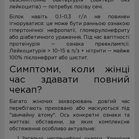
безсимптомна бактеріурія (бактерії без
лейкоцитів) — потребує посіву сечі.
Білок навіть 0,1–0,3 г/л не повинен
ігноруватися: це може бути ранньою ознакою
гіпертонічної нефропатії, гломерулонефриту
або діабетичного ураження. Під час вагітності
протеїнурія — ознака прееклампсії.
Лейкоцитурія > 10–15 в п/з + нітрити — майже
100% пієлонефрит або цистит.
Симптоми, коли жінці
час здавати повний
чекап?
Багато жіночих захворювань довгий час
перебігають приховано або маскуються під
"звичайну втому". Ось конкретні ознаки та
життєві обставини, за яких комплексне
обстеження особливо актуальне:
Загальні неспецифічні скарги. Хронічна