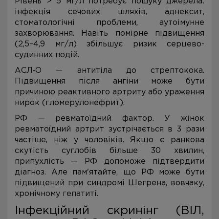
Рівень > 5 мг/л потребує пошуку джерела:
інфекція сечових шляхів, аднексит,
стоматологічні проблеми, аутоімунне
захворювання. Навіть помірне підвищення
(2,5–4,9 мг/л) збільшує ризик серцево-
судинних подій.
АСЛ‑О — антитіла до стрептокока.
Підвищення після ангіни може бути
причиною реактивного артриту або ураження
нирок (гломерулонефрит).
РФ — ревматоїдний фактор. У жінок
ревматоїдний артрит зустрічається в 3 рази
частіше, ніж у чоловіків. Якщо є ранкова
скутість суглобів більше 30 хвилин,
припухлість — РФ допоможе підтвердити
діагноз. Але пам'ятайте, що РФ може бути
підвищений при синдромі Шегрена, вовчаку,
хронічному гепатиті.
Інфекційний скринінг (ВІЛ,