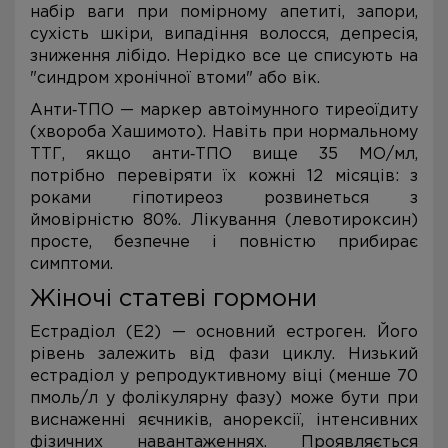
набір ваги при помірному апетиті, запори,
сухість шкіри, випадіння волосся, депресія,
зниження лібідо. Нерідко все це списують на
"синдром хронічної втоми" або вік.
Анти‑ТПО — маркер автоімунного тиреоїдиту
(хвороба Хашимото). Навіть при нормальному
ТТГ, якщо анти‑ТПО вище 35 МО/мл,
потрібно перевіряти їх кожні 12 місяців: з
роками гіпотиреоз розвинеться з
ймовірністю 80%. Лікування (левотироксин)
просте, безпечне і повністю прибирає
симптоми.
Жіночі статеві гормони
Естрадіол (E2) — основний естроген. Його
рівень залежить від фази циклу. Низький
естрадіол у репродуктивному віці (менше 70
пмоль/л у фолікулярну фазу) може бути при
виснаженні яєчників, анорексії, інтенсивних
фізичних навантаженнях. Проявляється