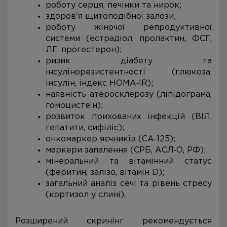
роботу серця, печінки та нирок;
здоров'я щитоподібної залози;
роботу жіночої репродуктивної
системи (естрадіол, пролактин, ФСГ,
ЛГ, прогестерон);
ризик діабету та
інсулінорезистентності (глюкоза,
інсулін, індекс HOMA‑IR);
наявність атеросклерозу (ліпідограма,
гомоцистеїн);
розвиток прихованих інфекцій (ВІЛ,
гепатити, сифіліс);
онкомаркер яєчників (СА‑125);
маркери запалення (СРБ, АСЛ‑О, РФ);
мінеральний та вітамінний статус
(феритин, залізо, вітамін D);
загальний аналіз сечі та рівень стресу
(кортизол у слині).
Розширений скринінг рекомендується