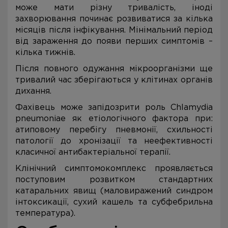
може мати різну тривалість, іноді
захворювання починає розвиватися за кілька
місяців після інфікування. Мінімальний період
від зараження до появи перших симптомів –
кілька тижнів.
Після повного одужання мікроорганізми ще
тривалий час зберігаються у клітинах органів
дихання.
Фахівець може запідозрити роль Chlamydia
pneumoniae як етіологічного фактора при:
атиповому перебігу пневмонії, схильності
патології до хронізації та неефективності
класичної антибактеріальної терапії.
Клінічний симптомокомплекс проявляється
поступовим розвитком стандартних
катаральних явищ (маловиражений синдром
інтоксикації, сухий кашель та субфебрильна
температура).