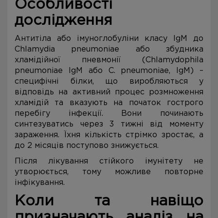
Особливості
дослідження
Антитіла або імуноглобуліни класу IgM до
Chlamydia pneumoniae або збудника
хламідійної пневмонії (Chlamydophila
pneumoniae IgM або C. pneumoniae, IgM) –
специфічні білки, що виробляються у
відповідь на активний процес розмноження
хламідій та вказують на початок гострого
перебігу інфекції. Вони починають
синтезуватись через 3 тижні від моменту
зараження. Їхня кількість стрімко зростає, а
до 2 місяців поступово знижується.
Після лікування стійкого імунітету не
утворюється, тому можливе повторне
інфікування.
Коли та навіщо
призначають аналіз на