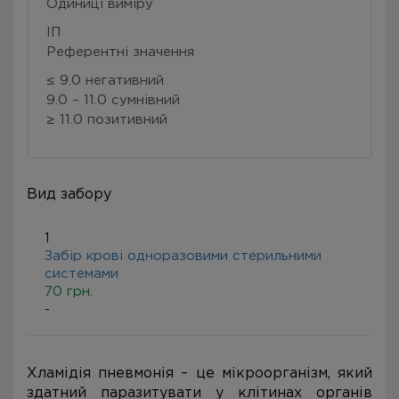
Одиниці виміру
ІП
Референтні значення
≤ 9.0 негативний
9.0 – 11.0 сумнівний
≥ 11.0 позитивний
Вид забору
1
Забір крові одноразовими стерильними
системами
70 грн.
-
Хламідія пневмонія – це мікроорганізм, який
здатний паразитувати у клітинах органів