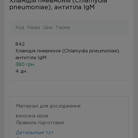
Хламідія пневмонія (Chlamydia
pneumoniae), антитіла IgM
Код
Назва
Ціна
Термін
842
Хламідія пневмонія (Chlamydia pneumoniae),
антитіла IgM
380 грн.
4 дн.
Матеріал для дослідження
венозна кров
Правила підготовки
Детальніше тут