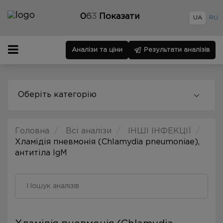
0
6
3
Показати
UA
RU
Аналізи та ціни
Результати аналізів
Оберіть категорію
Головна
Всі аналізи
ІНШІ ІНФЕКЦІЇ
Хламідія пневмонія (Chlamydia pneumoniae),
антитіла IgM