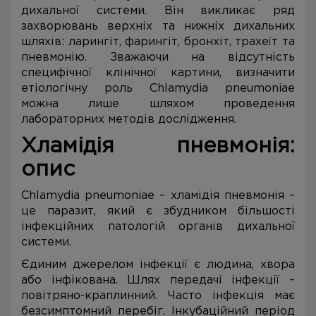
дихальної системи. Він викликає ряд
захворювань верхніх та нижніх дихальних
шляхів: ларингіт, фарингіт, бронхіт, трахеїт та
пневмонію. Зважаючи на відсутність
специфічної клінічної картини, визначити
етіологічну роль Chlamydia pneumoniae
можна лише шляхом проведення
лабораторних методів дослідження.
Хламідія пневмонія:
опис
Chlamydia pneumoniae – хламідія пневмонія –
це паразит, який є збудником більшості
інфекційних патологій органів дихальної
системи.
Єдиним джерелом інфекції є людина, хвора
або інфікована. Шлях передачі інфекції –
повітряно-краплинний. Часто інфекція має
безсимптомний перебіг. Інкубаційний період