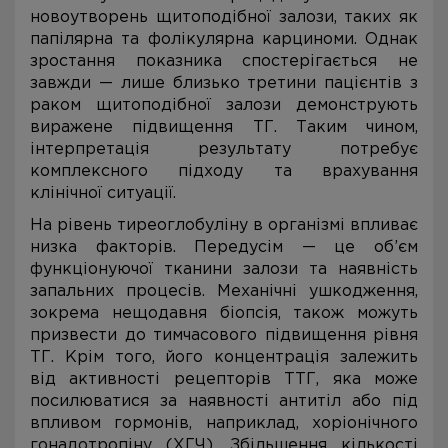
новоутворень щитоподібної залози, таких як
папілярна та фолікулярна карциноми. Однак
зростання показника спостерігається не
завжди — лише близько третини пацієнтів з
раком щитоподібної залози демонструють
виражене підвищення ТГ. Таким чином,
інтерпретація результату потребує
комплексного підходу та врахування
клінічної ситуації.
На рівень тиреоглобуліну в організмі впливає
низка факторів. Передусім — це об’єм
функціонуючої тканини залози та наявність
запальних процесів. Механічні ушкодження,
зокрема нещодавня біопсія, також можуть
призвести до тимчасового підвищення рівня
ТГ. Крім того, його концентрація залежить
від активності рецепторів ТТГ, яка може
посилюватися за наявності антитіл або під
впливом гормонів, наприклад, хоріонічного
гонадотропіну (ХГЧ). Збільшення кількості