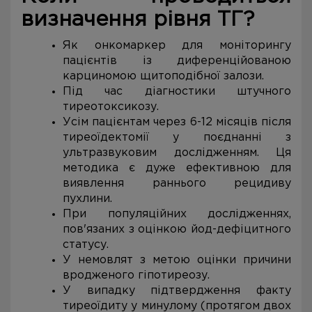
визначення рівня ТГ?
Як онкомаркер для моніторингу
пацієнтів із диференційованою
карциномою щитоподібної залози.
Під час діагностики штучного
тиреотоксикозу.
Усім пацієнтам через 6-12 місяців після
тиреоїдектомії у поєднанні з
ультразвуковим дослідженням. Ця
методика є дуже ефективною для
виявлення раннього рецидиву
пухлини.
При популяційних дослідженнях,
пов'язаних з оцінкою йод-дефіцитного
статусу.
У немовлят з метою оцінки причини
вродженого гіпотиреозу.
У випадку підтвердження факту
тиреоїдиту у минулому (протягом двох