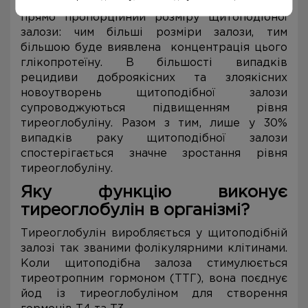
кровотік. Рівень тиреоглобуліну в крові
прямо пропорційний розміру щитоподібної
залози: чим більші розміри залози, тим
більшою буде виявлена концентрація цього
глікопротеїну. В більшості випадків
рецидиви доброякісних та злоякісних
новоутворень щитоподібної залози
супроводжуються підвищенням рівня
тиреоглобуліну. Разом з тим, лише у 30%
випадків раку щитоподібної залози
спостерігається значне зростання рівня
тиреоглобуліну.
Яку функцію виконує
тиреоглобулін в організмі?
Тиреоглобулін виробляється у щитоподібній
залозі так званими фолікулярними клітинами.
Коли щитоподібна залоза стимулюється
тиреотропним гормоном (ТТГ), вона поєднує
йод із тиреоглобуліном для створення