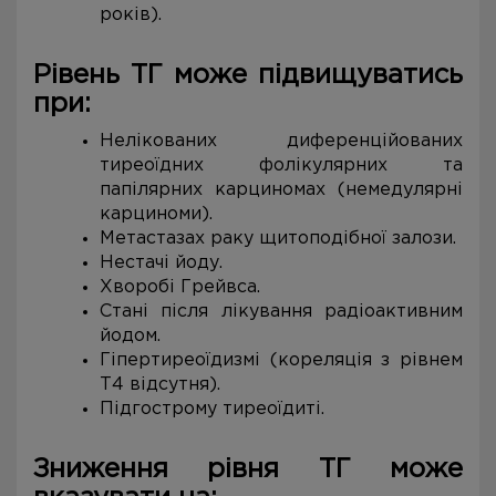
років).
Рівень ТГ може підвищуватись
при:
Нелікованих диференційованих
тиреоїдних фолікулярних та
папілярних карциномах (немедулярні
карциноми).
Метастазах раку щитоподібної залози.
Нестачі йоду.
Хворобі Грейвса.
Стані після лікування радіоактивним
йодом.
Гіпертиреоїдизмі (кореляція з рівнем
Т4 відсутня).
Підгострому тиреоїдиті.
Зниження рівня ТГ може