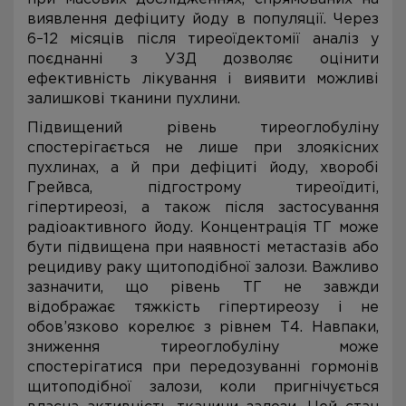
виявлення дефіциту йоду в популяції. Через
6–12 місяців після тиреоїдектомії аналіз у
поєднанні з УЗД дозволяє оцінити
ефективність лікування і виявити можливі
залишкові тканини пухлини.
Підвищений рівень тиреоглобуліну
спостерігається не лише при злоякісних
пухлинах, а й при дефіциті йоду, хворобі
Грейвса, підгострому тиреоїдиті,
гіпертиреозі, а також після застосування
радіоактивного йоду. Концентрація ТГ може
бути підвищена при наявності метастазів або
рецидиву раку щитоподібної залози. Важливо
зазначити, що рівень ТГ не завжди
відображає тяжкість гіпертиреозу і не
обов’язково корелює з рівнем Т4. Навпаки,
зниження тиреоглобуліну може
спостерігатися при передозуванні гормонів
щитоподібної залози, коли пригнічується