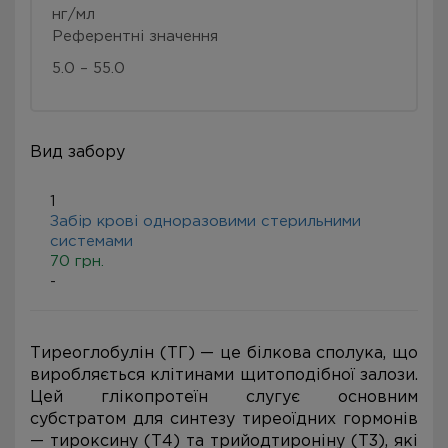
нг/мл
Референтні значення
5.0 – 55.0
Вид забору
1
Забір крові одноразовими стерильними
системами
70 грн.
-
Тиреоглобулін (ТГ) — це білкова сполука, що
виробляється клітинами щитоподібної залози.
Цей глікопротеїн слугує основним
субстратом для синтезу тиреоїдних гормонів
— тироксину (Т4) та трийодтироніну (Т3), які