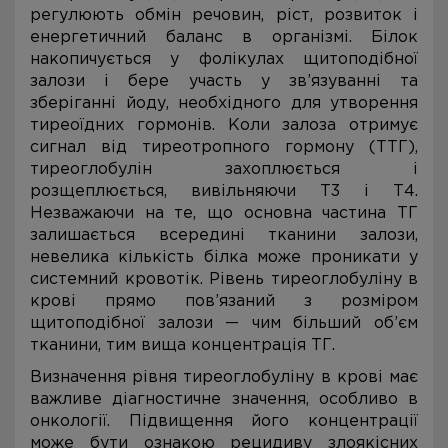
регулюють обмін речовин, ріст, розвиток і
енергетичний баланс в організмі. Білок
накопичується у фолікулах щитоподібної
залози і бере участь у зв’язуванні та
зберіганні йоду, необхідного для утворення
тиреоїдних гормонів. Коли залоза отримує
сигнал від тиреотропного гормону (ТТГ),
тиреоглобулін захоплюється і
розщеплюється, вивільняючи Т3 і Т4.
Незважаючи на те, що основна частина ТГ
залишається всередині тканини залози,
невелика кількість білка може проникати у
системний кровотік. Рівень тиреоглобуліну в
крові прямо пов’язаний з розміром
щитоподібної залози — чим більший об’єм
тканини, тим вища концентрація ТГ.
Визначення рівня тиреоглобуліну в крові має
важливе діагностичне значення, особливо в
онкології. Підвищення його концентрації
може бути ознакою рецидиву злоякісних