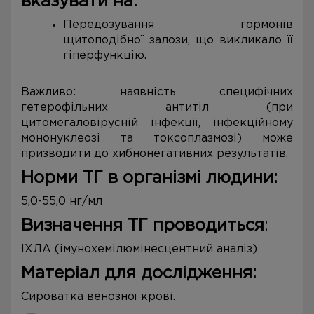
вказувати на:
Передозування гормонів
щитоподібної залози, що викликало її
гіперфункцію.
Важливо: наявність специфічних
гетерофільних антитіл (при
цитомегаловірусній інфекції, інфекційному
мононуклеозі та токсоплазмозі) може
призводити до хибнонегативних результатів.
Норми ТГ в організмі людини:
5,0-55,0 нг/мл
Визначення ТГ проводиться
:
ІХЛА (імунохемілюмінесцентний аналіз)
Матеріал для дослідження:
Сироватка венозної крові.