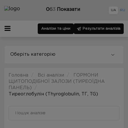
0
6
3
Показати
UA
RU
Аналізи та ціни
Результати аналізів
Оберіть категорію
Головна
Всі аналізи
ГОРМОНИ
ЩИТОПОДІБНОЇ ЗАЛОЗИ (ТИРЕОЇДНА
ПАНЕЛЬ)
Тиреоглобулін (Thyroglobulin, ТГ, TG)