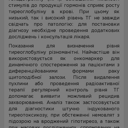
стимулів до продукції гормонів сприяє росту
тиреоглобуліну в крові. При цьому як
низький, так і високий рівень ТГ не завжди
свідчать про патологію: для постановки
діагнозу необхідне проведення додаткових
досліджень і консультація лікаря.
Показання для визначення рівня
тиреоглобуліну різноманітні. Найчастіше він
використовується як онкомаркер для
динамічного спостереження за пацієнтами з
диференційованими формами раку
щитоподібної залози. Після видалення
пухлини або проведення радіоактивної
терапії регулярний контроль рівня ТГ
допомагає виявити можливий рецидив
захворювання. Аналіз також застосовується
для діагностики штучно індукованого
тиреотоксикозу, при обстеженні немовлят з
підозрою на вроджений гіпотиреоз, а також
при масових дослідженнях, спрямованих на