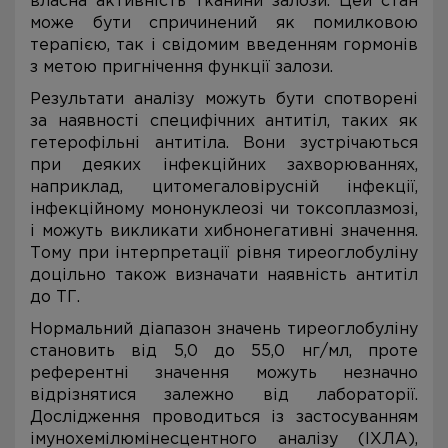
власна активність тканини залози. Цей стан
може бути спричинений як помилковою
терапією, так і свідомим введенням гормонів
з метою пригнічення функції залози.
Результати аналізу можуть бути спотворені
за наявності специфічних антитіл, таких як
гетерофільні антитіла. Вони зустрічаються
при деяких інфекційних захворюваннях,
наприклад, цитомегаловірусній інфекції,
інфекційному мононуклеозі чи токсоплазмозі,
і можуть викликати хибнонегативні значення.
Тому при інтерпретації рівня тиреоглобуліну
доцільно також визначати наявність антитіл
до ТГ.
Нормальний діапазон значень тиреоглобуліну
становить від 5,0 до 55,0 нг/мл, проте
референтні значення можуть незначно
відрізнятися залежно від лабораторії.
Дослідження проводиться із застосуванням
імунохемілюмінесцентного аналізу (ІХЛА),