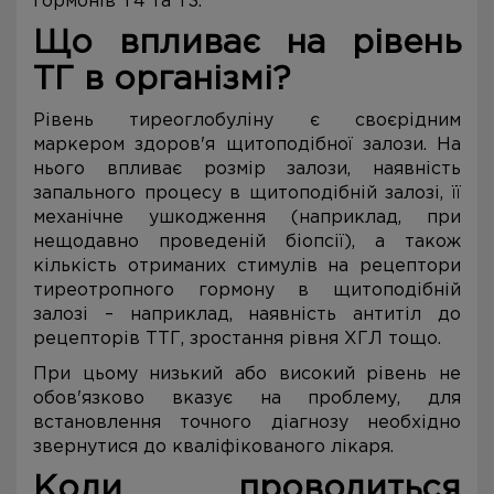
гормонів Т4 та Т3.
Що впливає на рівень
ТГ в організмі?
Рівень тиреоглобуліну є своєрідним
маркером здоров'я щитоподібної залози. На
нього впливає розмір залози, наявність
запального процесу в щитоподібній залозі, її
механічне ушкодження (наприклад, при
нещодавно проведеній біопсії), а також
кількість отриманих стимулів на рецептори
тиреотропного гормону в щитоподібній
залозі – наприклад, наявність антитіл до
рецепторів ТТГ, зростання рівня ХГЛ тощо.
При цьому низький або високий рівень не
обов'язково вказує на проблему, для
встановлення точного діагнозу необхідно
звернутися до кваліфікованого лікаря.
Коли проводиться