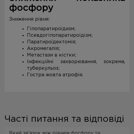
фосфору
Зниження рівня:
Гіпопаратироїдизм;
Псевдогіпопаратироідізм;
Паратироїдектомія;
Акромегалія;
Метастази в кістки;
Інфекційні захворювання, зокрема,
туберкульоз;
Гостра жовта атрофія.
Чаcті питання та відповіді
Який зв'язок між рівнем фосфору та