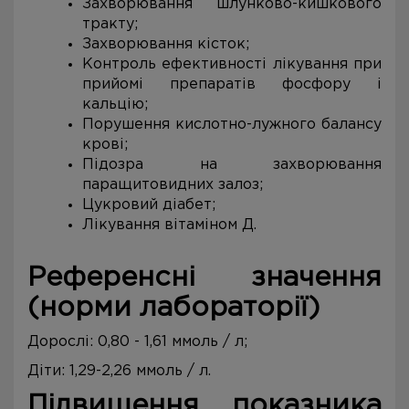
Захворювання шлунково-кишкового
тракту;
Захворювання кісток;
Контроль ефективності лікування при
прийомі препаратів фосфору і
кальцію;
Порушення кислотно-лужного балансу
крові;
Підозра на захворювання
паращитовидних залоз;
Цукровий діабет;
Лікування вітаміном Д.
Референсні значення
(норми лабораторії)
Дорослі: 0,80 - 1,61 ммоль / л;
Діти: 1,29-2,26 ммоль / л.
Підвищення показника