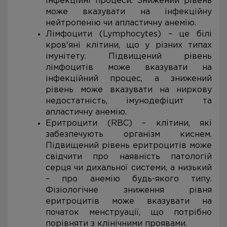
інфекційні процеси. Знижений рівень
може вказувати на інфекційну
нейтропенію чи апластичну анемію.
Лімфоцити (Lymphocytes) – це білі
кров'яні клітини, що у різних типах
імунітету. Підвищений рівень
лімфоцитів може вказувати на
інфекційний процес, а знижений
рівень може вказувати на ниркову
недостатність, імунодефіцит та
апластичну анемію.
Еритроцити (RBC) – клітини, які
забезпечують організм киснем.
Підвищений рівень еритроцитів може
свідчити про наявність патологій
серця чи дихальної системи, а низький
– про анемію будь-якого типу.
Фізіологічне зниження рівня
еритроцитів може вказувати на
початок менструації, що потрібно
порівняти з клінічними проявами.