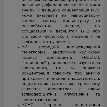
дозволяє диференціювати різні види
анемій. Підвищена концентрація MCV
може вказувати на макроцитарну
анемію, гостру крововтрату та
мегалобластну анемію, що
асоціюється з дефіцитом В-12 або
фолієвою кислотою, а знижена – на
залізодефіцитну анемію.
MCH (середній корпускулярний
гемоглобін) – аналогічний колірному
індексу еритроцитів (RBC-CI).
Підвищений рівень може вказувати на
зневоднення, тоді як знижена
концентрація говорить про анемію
при хронічній нирковій недостатності,
ендокринних патологіях, хронічному
запаленні, крововтраті, а також
залізодефіцитній, апластичній та
гемолітичній анемії.
MCHC (середня концентрація