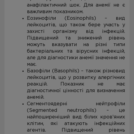
анафілактичний шок. Для анемії не є
важливим показником.
Еозинофіли (Eosinophils) – вид
лейкоцитів, що також бере участь у
захисті організму від інфекцій.
Підвищений та знижений рівень
можуть вказувати на різні типи
бактеріальних та вірусних інфекцій,
але для діагностики анемії значення не
має.
Базофіли (Basophils) – також різновид
лейкоцитів, що у розвитку алергічних
реакцій. Показник не має
діагностичної цінності для визначення
анемій.
Сегментоядерні нейтрофіли
(Segmented neutrophils) – це
найпоширеніший вид білих кров'яних
клітин, які атакують інфекційних
агентів. Підвищений рівень