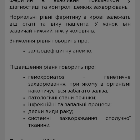
Феритин є важливим показником у
діагностиці та контролі деяких захворювань.
Нормальні рівні феритину в крові залежать
від статі та віку пацієнта. У жінок він
зазвичай нижчий, ніж у чоловіків.
Зниження рівня говорить про:
залізодефіцитну анемію.
Підвищення рівня говорить про:
гемохроматоз – генетичне
захворювання, при якому в організмі
накопичується забагато заліза;
патологічні стани печінки;
інфекційні та запальні процеси;
деяки види раку;
системні захворювання сполучної
тканини.