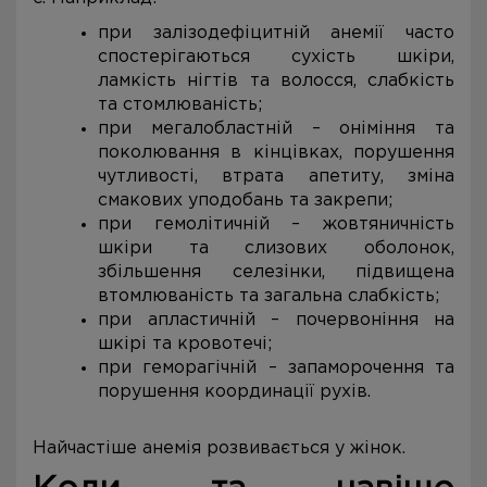
при залізодефіцитній анемії часто
спостерігаються сухість шкіри,
ламкість нігтів та волосся, слабкість
та стомлюваність;
при мегалобластній – оніміння та
поколювання в кінцівках, порушення
чутливості, втрата апетиту, зміна
смакових уподобань та закрепи;
при гемолітичній – жовтяничність
шкіри та слизових оболонок,
збільшення селезінки, підвищена
втомлюваність та загальна слабкість;
при апластичній – почервоніння на
шкірі та кровотечі;
при геморагічній – запаморочення та
порушення координації рухів.
Найчастіше анемія розвивається у жінок.