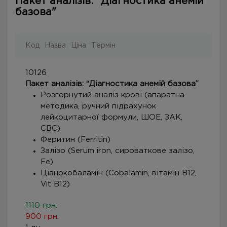
Пакет аналізів: "Діагностика анемій
базова"
Код
Назва
Ціна
Термін
10126
Пакет аналізів: “Діагностика анемій базова”
Розгорнутий аналіз крові (апаратна
методика, ручний підрахунок
лейкоцитарної формули, ШОЕ, ЗАК,
CBC)
Феритин (Ferritin)
Залізо (Serum iron, сироваткове залізо,
Fe)
Ціанокобаламін (Cobalamin, вітамін В12,
Vit B12)
1110 грн.
900 грн.