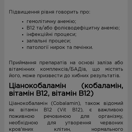
Підвищення рівня говорить про:
гемолітичну анемію;
В12 та/або фолієводефіцитну анемію;
інфекційні процеси;
запальні процеси;
патології нирок та печінки.
Приймання препаратів на основі заліза або
вітамінних комплексів/БАДів, що містять
його, може призвести до хибних результатів.
Ціанокобаламін (кобаламін,
вітамін В12, вітамін В12)
Ціанокобаламін (Cobalamin), також відомий
як вітамін В12 (Vit B12), є важливою
поживною речовиною для організму,
необхідною для утворення червоних
кров'яних клітин, нормального