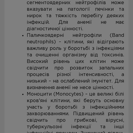
сегментоядерних нейтрофілів може
вказувати на патології печінки та
нирок та тяжкість перебігу деяких
інфекцій. Для анемії не має
діагностичної цінності.
Паличкоядерні нейтрофіли (Band
neutrophils) – клітини, які відіграють
важливу роль у боротьбі з інфекціями
та очищенні організму від токсинів.
Високий рівень цих клітин може
свідчити про розвиток запальних
процесів різної інтенсивності, а
низький – на ослаблений імунітет. Для
визначення анемії не несе цінності.
Моноцити (Monocytes) – це великі білі
кров'яні клітини, які беруть основну
участь у боротьбі з інфекційними
захворюваннями. Підвищений рівень
свідчить про грибкові, вірусні,
туберкульозні інфекції та інші