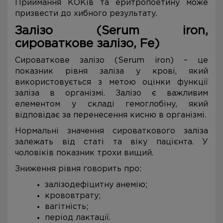
Приймання КОКів та еритропоетину може
призвести до хибного результату.
Залізо (Serum iron,
сироваткове залізо, Fe)
Сироваткове залізо (Serum iron) – це
показник рівня заліза у крові, який
використовується з метою оцінки функції
заліза в організмі. Залізо є важливим
елементом у складі гемоглобіну, який
відповідає за перенесення кисню в організмі.
Нормальні значення сироваткового заліза
залежать від статі та віку пацієнта. У
чоловіків показник трохи вищий.
Зниження рівня говорить про:
залізодефіцитну анемію;
крововтрату;
вагітність;
період лактації.