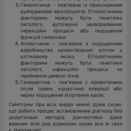
Гемолітична – пов'язана із прискореним
руйнуванням еритроцитів. Етіологічними
факторами можуть бути генетичні
патології, аутоімунні захворювання,
інфекційні процеси або порушення
функцій селезінки.
Апластична – пов'язана з порушенням
виробництва кровотворних клітин у
кістковому мозку. Етіологічними
факторами можуть бути генетичні
патології, інфекційні процеси чи
приймання деяких ліків.
Геморагічна – пов'язана з кровотечами
після травм, хірургічної операції або
через порушення згортання крові.
Симптоми при всіх видах анемії дуже схожі,
що робить процес встановлення діагнозу без
додаткових методів діагностики дуже
важким. Але ряд відмінних ознак все ж таки
є. Наприклад: