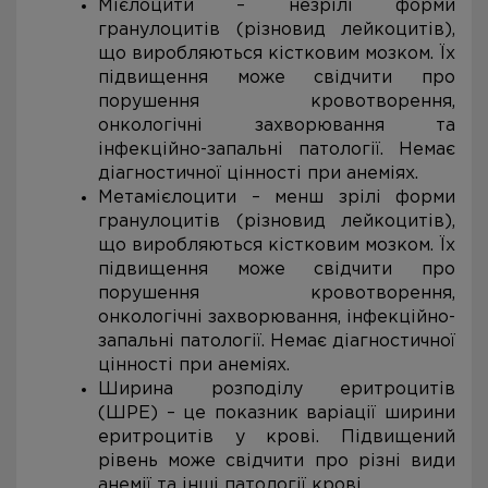
Мієлоцити – незрілі форми
гранулоцитів (різновид лейкоцитів),
що виробляються кістковим мозком. Їх
підвищення може свідчити про
порушення кровотворення,
онкологічні захворювання та
інфекційно-запальні патології. Немає
діагностичної цінності при анеміях.
Метамієлоцити – менш зрілі форми
гранулоцитів (різновид лейкоцитів),
що виробляються кістковим мозком. Їх
підвищення може свідчити про
порушення кровотворення,
онкологічні захворювання, інфекційно-
запальні патології. Немає діагностичної
цінності при анеміях.
Ширина розподілу еритроцитів
(ШРЕ) – це показник варіації ширини
еритроцитів у крові. Підвищений
рівень може свідчити про різні види
анемії та інші патології крові.