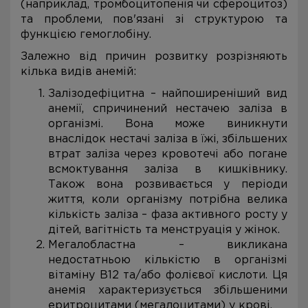
(наприклад, тромбоцитопенія чи сфероцитоз)
та проблеми, пов'язані зі структурою та
функцією гемоглобіну.
Залежно від причин розвитку розрізняють
кілька видів анемій:
Залізодефіцитна – найпоширеніший вид
анемії, спричинений нестачею заліза в
організмі. Вона може виникнути
внаслідок нестачі заліза в їжі, збільшених
втрат заліза через кровотечі або погане
всмоктування заліза в кишківнику.
Також вона розвивається у періоди
життя, коли організму потрібна велика
кількість заліза – фаза активного росту у
дітей, вагітність та менструація у жінок.
Мегалобластна – викликана
недостатньою кількістю в організмі
вітаміну B12 та/або фолієвої кислоти. Ця
анемія характеризується збільшеними
еритроцитами (мегалоцитами) у крові.