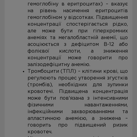
гемоглобіну в еритроцитах) – вказує
на рівень насичення еритроцитів
гемоглобіном у відсотках. Підвищення
концентрації спостерігається рідко,
але може бути при гіперхромних
анеміях та мегалобластній
анемії, що
асоціюється з дефіцитом В-12 або
фолієвої кислоти, а
зниження
концентрації може говорити про
залізодефіцитну анемію.
Тромбоцити (ТПЛ) – клітини крові, що
регулюють процес утворення згустків
(тромбів), необхідних для зупинки
кровотечі. Підвищена концентрація
може бути пов'язана з інтенсивними
фізичними навантаженнями,
інфекційними захворюваннями та
апластичною анемією, а знижена –
говорить про підвищений ризик
кровотеч.