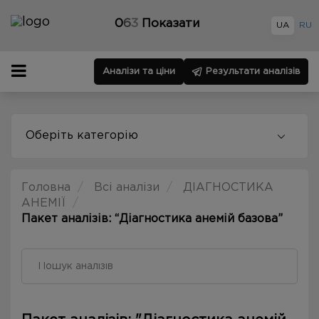
0
6
3
Показати
UA
RU
Аналізи та ціни
Результати аналізів
Оберіть категорію
Головна
Всі аналізи
ДІАГНОСТИКА
АНЕМІЇ
Пакет аналізів: “Діагностика анемій базова”