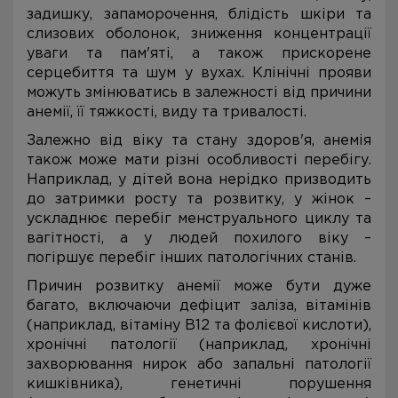
задишку, запаморочення, блідість шкіри та
слизових оболонок, зниження концентрації
уваги та пам'яті, а також прискорене
серцебиття та шум у вухах. Клінічні прояви
можуть змінюватись в залежності від причини
анемії, її тяжкості, виду та тривалості.
Залежно від віку та стану здоров'я, анемія
також може мати різні особливості перебігу.
Наприклад, у дітей вона нерідко призводить
до затримки росту та розвитку, у жінок –
ускладнює перебіг менструального циклу та
вагітності, а у людей похилого віку –
погіршує перебіг інших патологічних станів.
Причин розвитку анемії може бути дуже
багато, включаючи дефіцит заліза, вітамінів
(наприклад, вітаміну В12 та фолієвої кислоти),
хронічні патології (наприклад, хронічні
захворювання нирок або запальні патології
кишківника), генетичні порушення