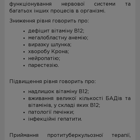
функціонування нервової системи та
багатьох інших процесів в організмі.
Зниження рівня говорить про:
дефіцит вітаміну В12;
мегалобластну анемію;
виразку шлунка;
хворобу Крона;
нейропатію;
парестезію.
Підвищення рівня говорить про:
надлишок вітаміну В12;
вживання великої кількості БАДів та
вітамінів, у складі яких В12;
патології печінки;
інфекційні гепатити.
Приймання протитуберкульозної терапії,