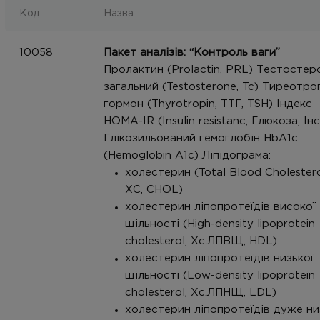
Код
Назва
10058
Пакет аналізів: “Контроль ваги”
Пролактин (Prolactin, PRL) Тестостер
загальний (Testosterone, Tc) Тиреотро
гормон (Thyrotropin, ТТГ, TSH) Індекс
НОМА-IR (Insulin resistanc, Глюкоза, Інс
Глікозильований гемоглобін HbA1c
(Hemoglobin A1c) Ліпідограма:
холестерин (Total Blood Cholestero
ХС, CHOL)
холестерин ліпопротеїдів високої
щільності (High-density lipoprotein
cholesterol, Хс.ЛПВЩ, HDL)
холестерин ліпопротеїдів низької
щільності (Low-density lipoprotein
cholesterol, Хс.ЛПНЩ, LDL)
холестерин ліпопротеїдів дуже ни