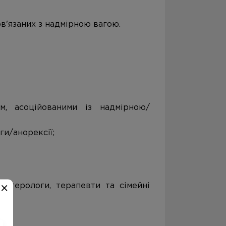
ов'язаних з надмірною вагою.
м, асоційованими із надмірною/
и/анорексії;
ентерологи, терапевти та сімейні