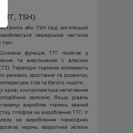
 ТТГ, TSH)
еотропін або TSH (від англійської
 виробляється передньою часткою
 такі:
 Основна функція ТТГ полягає у
лення та вивільнення її власних
(Т3). Тиреоїдні гормони впливають
ін речовин, зростання та розвиток,
мператури тіла та багато іншого.
Г у крові контролюється негативним
топодібною залозою. Якщо рівень
оталамус виробляє гормон, званий
тку гіпофіза на вироблення ТТГ. У
лозу на вироблення тиреоїдних
досягає норми, зворотний зв'язок