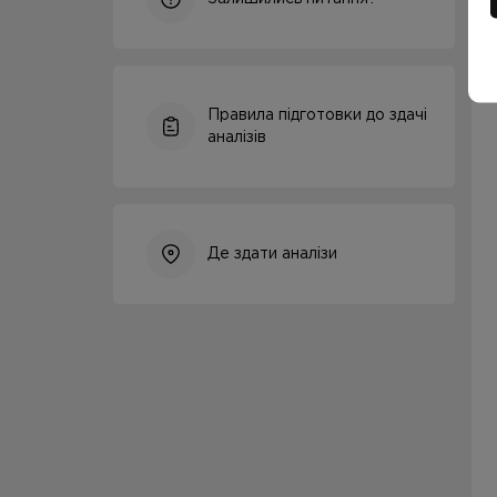
Правила підготовки до здачі
аналізів
Де здати аналізи