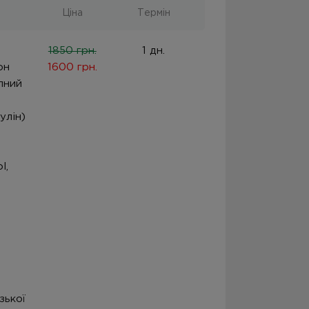
Ціна
Термін
1850 грн.
1 дн.
он
1600 грн.
пний
улін)
l,
зької