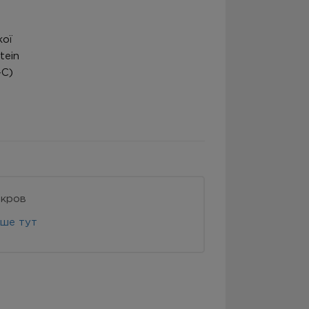
кої
tein
-C)
 кров
іше тут