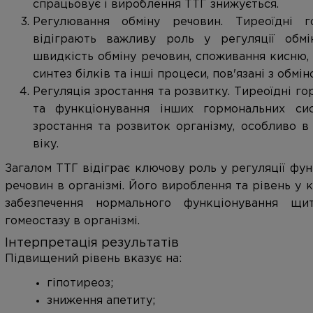
спрацьовує і вироблення ТТГ знижується.
Регулювання обміну речовин. Тиреоїдні 
відіграють важливу роль у регуляції обм
швидкість обміну речовин, споживання кисню,
синтез білків та інші процеси, пов'язані з обміно
Регуляція зростання та розвитку. Тиреоїдні г
та функціонування інших гормональних си
зростання та розвиток організму, особливо в
віку.
Загалом ТТГ відіграє ключову роль у регуляції фун
речовин в організмі. Його вироблення та рівень у
забезпечення нормального функціонування щит
гомеостазу в організмі.
Інтерпретація результатів
Підвищений рівень вказує на:
гіпотиреоз;
зниження апетиту;