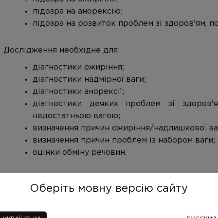
підозра на анорексію;
підозра на розвиток проблем зі здоров'ям, п
Дослідження необхідне для:
діагностики ожиріння;
діагностики надмірної ваги;
діагностики анорексії;
діагностики деяких проблем зі здоров'я
недостатньою вагою;
визначення причин ожиріння/надлишкової ваг
визначення причин проблем із набором ваги;
оцінки обміну речовин.
Призначають дослідження: ендокринологи, гастро
Оберіть мовну версію сайту
лікарі.