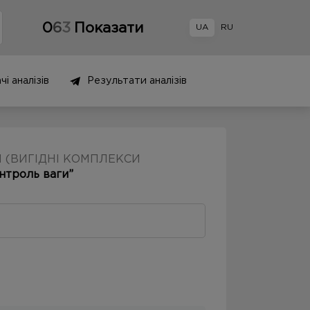
0
6
3
Показати
UA
RU
і аналізів
Результати аналізів
 (ВИГІДНІ КОМПЛЕКСИ
онтроль ваги”