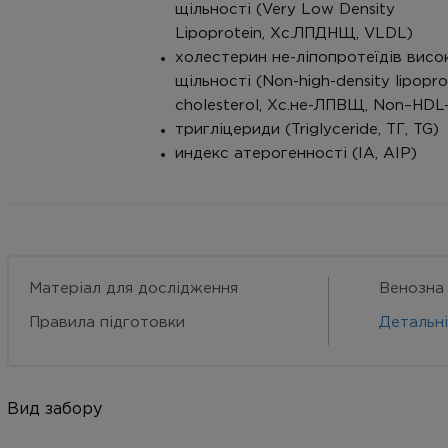
щільності (Very Low Density
Lipoprotein, Хс.ЛПДНЩ, VLDL)
холестерин не-ліпопротеїдів висо
щільності (Non-high-density lipopro
cholesterol, Хс.не-ЛПВЩ, Non–HDL
тригліцериди (Triglyceride, ТГ, TG)
индекс атерогенності (IА, АIР)
Матеріал для дослідження
Венозна
Правила підготовки
Детальн
Вид забору