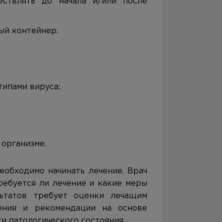
ествлять до начала и/или после
ый контейнер.
в
типами вируса;
 организме.
еобходимо начинать лечение. Врач
ребуется ли лечение и какие меры
льтатов требует оценки лечащим
ения и рекомендации на основе
и патологического состояния.