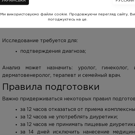
УКРАЇНСЬКА
РУССКИЙ
подозрение на герпесную инфекцию;
Ми використовуємо файли cookie. Продовжуючи перегляд сайту, Ви
проявление симптомов инфекции;
погоджуєтесь на це.
скрининг лиц, имеющих тесный контакт с и
Исследование требуется для:
подтверждения диагноза;
Анализ может назначить: уролог, гинеколог, и
дерматовенеролог, терапевт и семейный врач.
Правила подготовки
Важно придерживаться некоторых правил подготов
за 12 часов отказаться от приема комплексн
за 12 часов не употреблять диуретики;
за 12 часов не принимать пищевые диуретики
за 14 дней исключить нанесение медицин