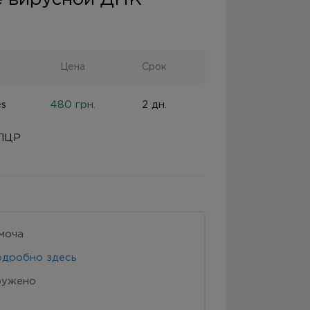
Цена
Срок
es
480 грн.
2 дн.
 ПЦР
моча
одробно здесь
ружено