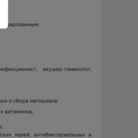
нфицированным;
нфекционист, акушер-гинеколог,
ки и сбора материала:
ых витаминов;
;
ских мазей, антибактериальных и