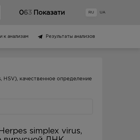
0
6
3
Показати
RU
UA
и к анализам
Результаты анализов
us, HSV), качественное определение
erpes simplex virus,
е вирусной ДНК