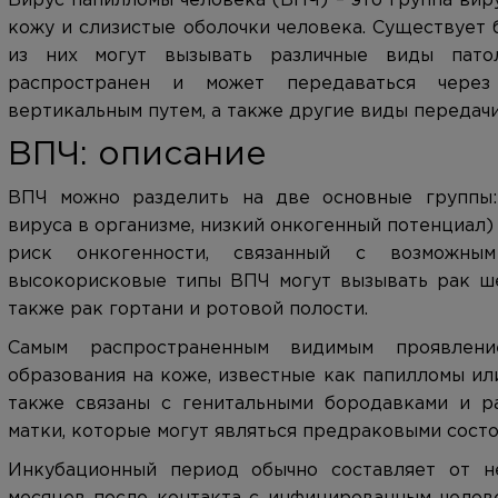
Вирус папилломы человека (ВПЧ) – это группа вир
кожу и слизистые оболочки человека. Существует 
из них могут вызывать различные виды пато
распространен и может передаваться через
вертикальным путем, а также другие виды передачи
ВПЧ: описание
ВПЧ можно разделить на две основные группы:
вируса в организме, низкий онкогенный потенциал
риск онкогенности, связанный с возможным
высокорисковые типы ВПЧ могут вызывать рак шей
также рак гортани и ротовой полости.
Самым распространенным видимым проявле
образования на коже, известные как папилломы и
также связаны с генитальными бородавками и р
матки, которые могут являться предраковыми состо
Инкубационный период обычно составляет от н