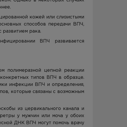
ком. Однако в некоторых случаях
ннее.
ицированной кожей или слизистыми
основных способов передачи ВПЧ,
 развитием рака.
инфицировании ВПЧ развивается
я
ом полимеразной цепной реакции
 конкретных типов ВПЧ в образце.
ики инфекции ВПЧ и определения,
пов, которые связаны с возможным
оскобы из цервикального канала и
ретры у мужчин или моча у обоих
усной ДНК ВПЧ могут помочь врачу