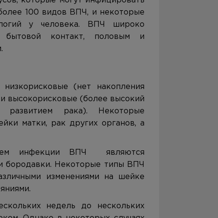
усов, которые могут инфицировать
более 100 видов ВПЧ, и некоторые
логий у человека. ВПЧ широко
 бытовой контакт, половым и
.
 низкорисковые (нет накопления
) и высокорисковые (более высокий
 развитием рака). Некоторые
ки матки, рак других органов, а
нием инфекции ВПЧ являются
ли бородавки. Некоторые типы ВПЧ
азличными изменениями на шейке
яниями.
ескольких недель до нескольких