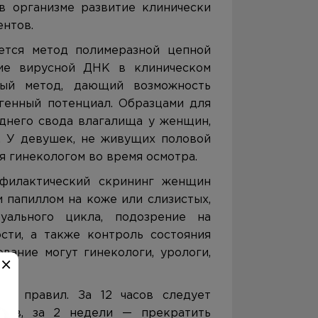
в организме развитие клинически
ентов.
ется метод полимеразной цепной
ие вирусной ДНК в клиническом
ный метод, дающий возможность
генный потенциал. Образцами для
аднего свода влагалища у женщин,
а. У девушек, не живущих половой
я гинекологом во время осмотра.
филактический скрининг женщин
 папиллом на коже или слизистых,
уального цикла, подозрение на
сти, а также контроль состояния
вание могут гинекологи, урологи,
яд правил. За 12 часов следует
ств, за 2 недели — прекратить