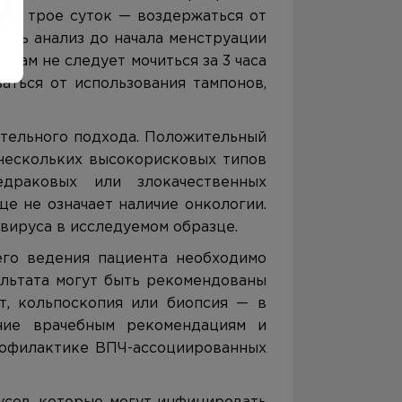
 за трое суток — воздержаться от
ать анализ до начала менструации
инам не следует мочиться за 3 часа
аться от использования тампонов,
ательного подхода. Положительный
 нескольких высокорисковых типов
драковых или злокачественных
ще не означает наличие онкологии.
вируса в исследуемом образце.
его ведения пациента необходимо
ультата могут быть рекомендованы
т, кольпоскопия или биопсия — в
ание врачебным рекомендациям и
рофилактике ВПЧ-ассоциированных