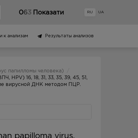
0
6
3
Показати
RU
UA
и к анализам
Результаты анализов
с папилломы человека)
HPV) 16, 18, 31, 33, 35, 39, 45, 51,
ение вирусной ДНК методом ПЦР.
n papilloma virus,