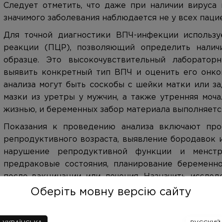
Следует отметить, что даже при наличии вируса 
значимого заболевания наблюдается не у всех паци
Для точной диагностики ВПЧ-инфекции использу
реакции (ПЦР), позволяющий определить налич
образце. Это высокочувствительный лаборатор
выявить конкретный тип ВПЧ и оценить его онко
анализа могут быть соскобы с шейки матки или з
мазки из уретры у мужчин, а также утренняя моч
жизнью, и беременных забор материала выполняетс
Показания к проведению анализа включают про
репродуктивного возраста, выявление бородавок и
нарушение репродуктивной функции и менстр
предраковые состояния, планирование беременно
после вакцинации или лечения. Назначить исследо
венерологи, онкологи, терапевты и семейные врачи.
Оберіть мовну версію сайту
Перед сдачей анализа необходимо соблюдать р
исключить прием витаминов и мочегонных сред