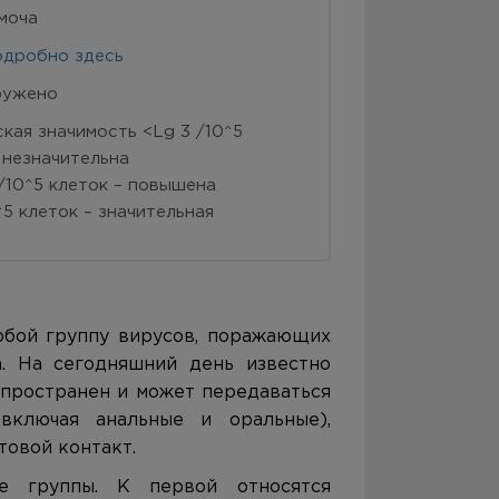
моча
одробно здесь
ружено
кая значимость <Lg 3 /10^5
 незначительна
 /10^5 клеток – повышена
^5 клеток – значительная
обой группу вирусов, поражающих
. На сегодняшний день известно
спространен и может передаваться
включая анальные и оральные),
товой контакт.
 группы. К первой относятся