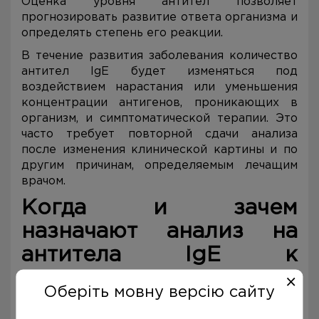
Оценка уровня антител позволяет
прогнозировать развитие ответа организма и
определять степень его реакции.
В течение развития заболевания количество
антител IgE будет изменяться под
воздействием нарастания или уменьшения
концентрации антигенов, проникающих в
организм, и симптоматической терапии. Это
часто требует повторной сдачи анализа
после изменения клинической картины и по
другим причинам, определяемым лечащим
врачом.
Когда и зачем
назначают анализ на
а
нтитела IgE к
аллергенам тополя
Оберіть мовну версію сайту
Анализ назначают для:
определения причастности пыльцы