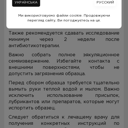
УКРАЇНСЬКА
РУССКИЙ
через 7 дней после выздоровления;
не проводить массаж простаты за 3
Ми використовуємо файли cookie. Продовжуючи
дня.
перегляд сайту, Ви погоджуєтесь на це.
Также рекомендуется сдавать исследование
минимум через 2 недели после
антибиотикотерапии.
Важно собрать полное эякуляционное
семяизвержение. Избегайте контакта с
внешними поверхностями, чтобы не
допустить загрязнения образца.
Перед сбором образца требуется тщательно
вымыть руки теплой водой и мылом. Важно
исключить использование присыпок,
лубрикантов или препаратов, которые могут
испортить образец.
Следует обратиться к лечащему врачу для
получения конкретных инструкций по