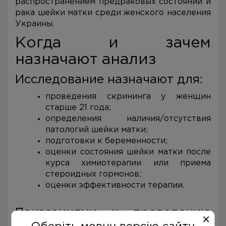
распространением предраковых состояний и
рака шейки матки среди женского населения
Украины.
Когда и зачем
назначают анализ
Исследование назначают для:
проведения скрининга у женщин
старше 21 года;
определения наличия/отсутствия
патологий шейки матки;
подготовки к беременности;
оценки состояния шейки матки после
курса химиотерапии или приема
стероидных гормонов;
оценки эффективности терапии.
Показаниями к проведению