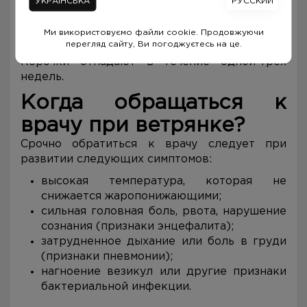
УКРАЇНСЬКА
РУССКИЙ
общим недомоганием и лихорадкой.
Ми використовуємо файли cookie. Продовжуючи
перегляд сайту, Ви погоджуєтесь на це.
Корочки отпадают в течение одной-трех
недель.
Когда обращаться к
врачу при ветрянке?
Срочно обратиться к врачу следует при
развитии следующих симптомов:
высокая температура, которая не
снижается жаропонижающими;
сильная головная боль, рвота, нарушение
сознания (признаки энцефалита);
затрудненное дыхание или боль в груди
(признаки пневмонии);
нагноение везикул или другие признаки
бактериальной инфекции.