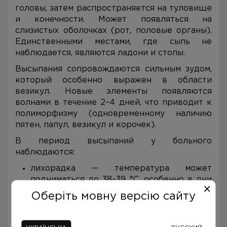
головы, затем распространяется на туловище
и конечности. Может появляться на
слизистых оболочках (рот, половые органы).
Единственными местами, где сыпь не
наблюдается, являются ладони и стопы.
Высыпания сопровождаются сильным зудом,
который особенно выражен в области
везикул. Новые элементы появляются
волнами в течение 2–4 дней, что приводит к
полиморфизму (одновременному наличию
пятен, папул, везикул и корочек).
В период высыпаний у больного
наблюдаются:
лихорадка — температура может
подниматься до 38–39 °C, особенно в дни
появления новых высыпаний;
Оберіть мовну версію сайту
слабость и недомогание — из-за
интоксикации организма;
снижение аппетита — часто связано с