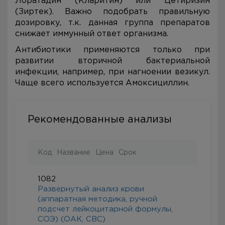
Лоратадин (Кларитин) или Цетиризин
(Зиртек). Важно подобрать правильную
дозировку, т.к. данная группа препаратов
снижает иммунный ответ организма.
Антибиотики применяются только при
развитии вторичной бактериальной
инфекции, например, при нагноении везикул.
Чаще всего используется Амоксициллин.
Рекомендованные анализы
Код
Название
Цена
Срок
1082
Развернутый анализ крови
(аппаратная методика, ручной
подсчет лейкоцитарной формулы,
СОЭ) (ОАК, CBC)