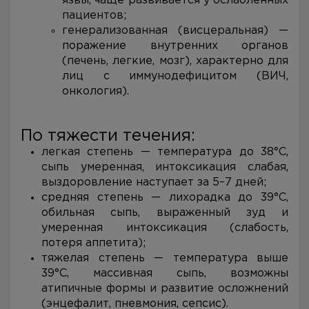
язвы, чаще развивается у ослабленных
пациентов;
генерализованная (висцеральная) —
поражение внутренних органов
(печень, легкие, мозг), характерно для
лиц с иммунодефицитом (ВИЧ,
онкология).
По тяжести течения:
легкая степень — температура до 38°C,
сыпь умеренная, интоксикация слабая,
выздоровление наступает за 5–7 дней;
средняя степень — лихорадка до 39°C,
обильная сыпь, выраженный зуд и
умеренная интоксикация (слабость,
потеря аппетита);
тяжелая степень — температура выше
39°C, массивная сыпь, возможны
атипичные формы и развитие осложнений
(энцефалит, пневмония, сепсис).