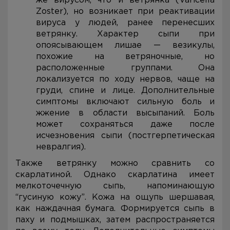
же вирусом, что и ветрянка (Varicella
Zoster), но возникает при реактивации
вируса у людей, ранее перенесших
ветрянку. Характер сыпи при
опоясывающем лишае — везикулы,
похожие на ветряночные, но
расположенные группами. Она
локализуется по ходу нервов, чаще на
груди, спине и лице. Дополнительные
симптомы включают сильную боль и
жжение в области высыпаний. Боль
может сохраняться даже после
исчезновения сыпи (постгерпетическая
невралгия).
Также ветрянку можно сравнить со
скарлатиной. Однако скарлатина имеет
мелкоточечную сыпь, напоминающую
“гусиную кожу”. Кожа на ощупь шершавая,
как наждачная бумага. Формируется сыпь в
паху и подмышках, затем распространяется