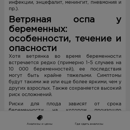
инфекции, энцефалит, менингит, пневмония и
пр.).
Ветряная оспа у
беременных:
особенности, течение и
опасности
Хотя ветрянка во время беременности
встречается редко (примерно 1–5 случаев на
10 000 беременностей), ее последствия
могут быть крайне тяжелыми. Симптомы
будут такими же или еще более яркими, чем у
других взрослых. Также сохраняется высокий
риск осложнений.
Риски для плода зависят от срока
беременности, на котором произошло
заражение матери:
Анализы и цены
Где сдать анализы
первый триместр (1–12 неделя) — риск