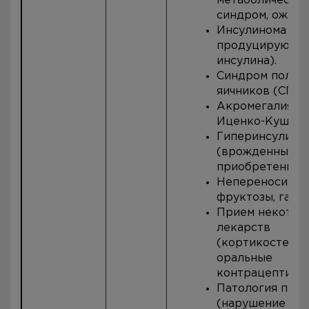
метаболически
синдром, ожире
Инсулинома (оп
продуцирующая
инсулина).
Синдром полик
яичников (СПКЯ
Акромегалия, б
Иценко-Кушинг
Гиперинсулини
(врожденный и
приобретенный)
Непереносимос
фруктозы, галак
Прием некотор
лекарств
(кортикостерои
оральные
контрацептивы)
Патология пече
(нарушение де