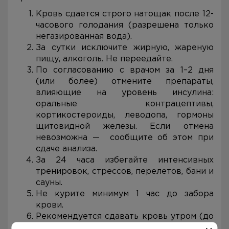
Кровь сдается строго натощак после 12-
часового голодания (разрешена только
негазированная вода).
За сутки исключите жирную, жареную
пищу, алкоголь. Не переедайте.
По согласованию с врачом за 1–2 дня
(или более) отмените препараты,
влияющие на уровень инсулина:
оральные контрацептивы,
кортикостероиды, леводопа, гормоны
щитовидной железы. Если отмена
невозможна — сообщите об этом при
сдаче анализа.
За 24 часа избегайте интенсивных
тренировок, стрессов, перелетов, бани и
сауны.
Не курите минимум 1 час до забора
крови.
Рекомендуется сдавать кровь утром (до
11:00), так как инсулин имеет суточные