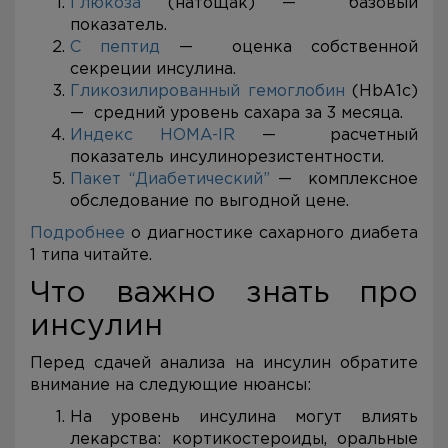
Глюкоза
(натощак) — базовый
показатель.
С пептид
— оценка собственной
секреции инсулина.
Гликозилированный гемоглобин
(HbA1c)
— средний уровень сахара за 3 месяца.
Индекс HOMA-IR
— расчетный
показатель инсулинорезистентности.
Пакет “Диабетический”
— комплексное
обследование по выгодной цене.
Подробнее
о диагностике сахарного диабета
1 типа читайте.
Что важно знать про
инсулин
Перед сдачей анализа на инсулин обратите
внимание на следующие нюансы:
На уровень инсулина могут влиять
лекарства: кортикостероиды, оральные