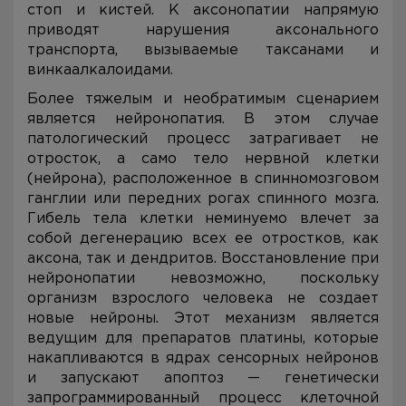
стоп и кистей. К аксонопатии напрямую
приводят нарушения аксонального
транспорта, вызываемые таксанами и
винкаалкалоидами.
Более тяжелым и необратимым сценарием
является нейронопатия. В этом случае
патологический процесс затрагивает не
отросток, а само тело нервной клетки
(нейрона), расположенное в спинномозговом
ганглии или передних рогах спинного мозга.
Гибель тела клетки неминуемо влечет за
собой дегенерацию всех ее отростков, как
аксона, так и дендритов. Восстановление при
нейронопатии невозможно, поскольку
организм взрослого человека не создает
новые нейроны. Этот механизм является
ведущим для препаратов платины, которые
накапливаются в ядрах сенсорных нейронов
и запускают апоптоз — генетически
запрограммированный процесс клеточной