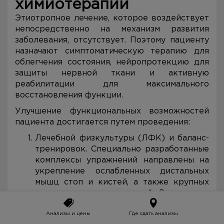
химиотерапии
Этиотропное лечение, которое воздействует
непосредственно на механизм развития
заболевания, отсутствует. Поэтому пациенту
назначают симптоматическую терапию для
облегчения состояния, нейропротекцию для
защиты нервной ткани и активную
реабилитации для максимального
восстановления функции.
Улучшение функциональных возможностей
пациента достигается путем проведения:
Лечебной физкультуры (ЛФК) и баланс-
тренировок. Специально разработанные
комплексы упражнений направлены на
укрепление ослабленных дистальных
мышц стоп и кистей, а также крупных
мышц нижних конечностей. Регулярные
занятия способствуют процессу
нейропластичности — способности
Анализы и цены
Где сдать анализы