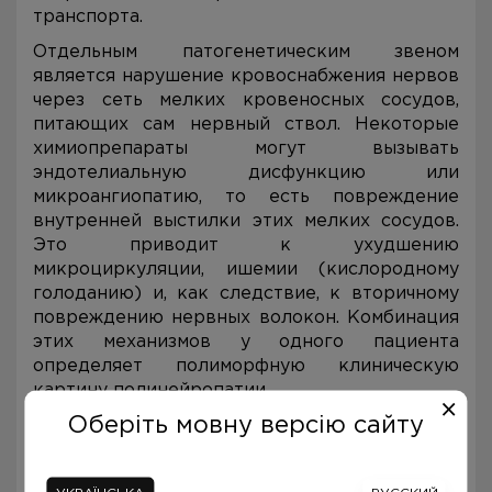
транспорта.
Отдельным патогенетическим звеном
является нарушение кровоснабжения нервов
через сеть мелких кровеносных сосудов,
питающих сам нервный ствол. Некоторые
химиопрепараты могут вызывать
эндотелиальную дисфункцию или
микроангиопатию, то есть повреждение
внутренней выстилки этих мелких сосудов.
Это приводит к ухудшению
микроциркуляции, ишемии (кислородному
голоданию) и, как следствие, к вторичному
повреждению нервных волокон. Комбинация
этих механизмов у одного пациента
определяет полиморфную клиническую
картину полинейропатии.
Оберіть мовну версію сайту
Симптомы