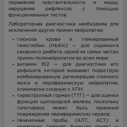
поражения чувствительности и мышц,
нарушения рефлексов с помощью
функциональных тестов.
Лабораторная диагностика необходима для
исключения других причин нейропатии:
глюкоза крови и гликированный
гемоглобин (HbA1c) — для скрининга
сахарного диабета, одной из самых частых
причин полинейропатии во всем мире;
витамин B12 — для диагностики его
дефицита, который вызывает подострую
комбинированную дегенерацию спинного
мозга и периферическую нейропатию,
клинически сходную с ХПН;
тиреотропный гормон (ТТГ) — для оценки
функции щитовидной железы, поскольку
гипотиреоз может быть причиной
повреждения периферических нервов;
печеночные пробы (АЛТ, АСТ) и
креатинин (маркер функции почек) —