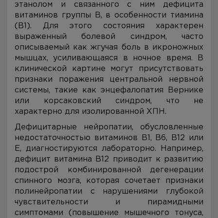
этанолом и связанного с ним дефицита
витаминов группы В, в особенности тиамина
(В1). Для этого состояния характерен
выраженный болевой синдром, часто
описываемый как жгучая боль в икроножных
мышцах, усиливающаяся в ночное время. В
клинической картине могут присутствовать
признаки поражения центральной нервной
системы, такие как энцефалопатия Вернике
или корсаковский синдром, что не
характерно для изолированной ХПН.
Дефицитарные нейропатии, обусловленные
недостаточностью витаминов B1, B6, B12 или
E, диагностируются лабораторно. Например,
дефицит витамина B12 приводит к развитию
подострой комбинированной дегенерации
спинного мозга, которая сочетает признаки
полинейропатии с нарушениями глубокой
чувствительности и пирамидными
симптомами (повышение мышечного тонуса,