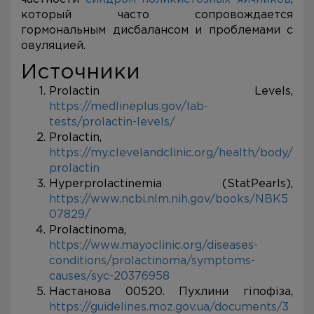
который часто сопровождается
гормональным дисбалансом и проблемами с
овуляцией.
Источники
Prolactin Levels,
https://medlineplus.gov/lab-
tests/prolactin-levels/
Prolactin,
https://my.clevelandclinic.org/health/body/
prolactin
Hyperprolactinemia (StatPearls),
https://www.ncbi.nlm.nih.gov/books/NBK5
07829/
Prolactinoma,
https://www.mayoclinic.org/diseases-
conditions/prolactinoma/symptoms-
causes/syc-20376958
Настанова 00520. Пухлини гіпофіза,
https://guidelines.moz.gov.ua/documents/3