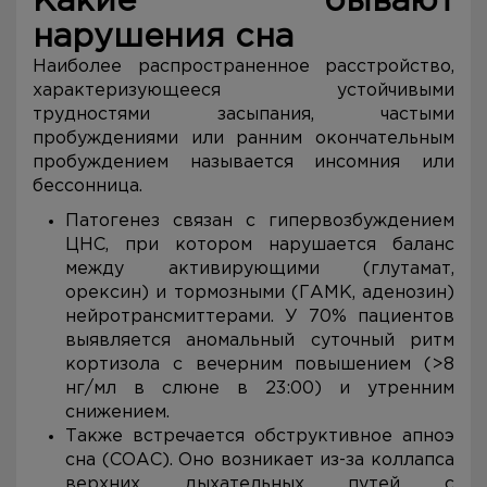
Какие бывают
нарушения сна
Наиболее распространенное расстройство,
характеризующееся устойчивыми
трудностями засыпания, частыми
пробуждениями или ранним окончательным
пробуждением называется инсомния или
бессонница.
Патогенез связан с гипервозбуждением
ЦНС, при котором нарушается баланс
между активирующими (глутамат,
орексин) и тормозными (ГАМК, аденозин)
нейротрансмиттерами. У 70% пациентов
выявляется аномальный суточный ритм
кортизола с вечерним повышением (>8
нг/мл в слюне в 23:00) и утренним
снижением.
Также встречается обструктивное апноэ
сна (СОАС). Оно возникает из-за коллапса
верхних дыхательных путей с