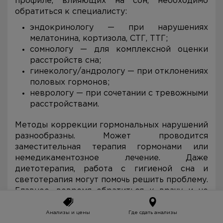
профиле, влияющих на сон, необходимо
обратиться к специалисту:
эндокринологу — при нарушениях
мелатонина, кортизола, СТГ, ТТГ;
сомнологу — для комплексной оценки
расстройств сна;
гинекологу/андрологу — при отклонениях
половых гормонов;
неврологу — при сочетании с тревожными
расстройствами.
Методы коррекции гормональных нарушений
разнообразны. Может проводится
заместительная терапия гормонами или
немедикаментозное лечение. Даже
диетотерапия, работа с гигиеной сна и
светотерапия могут помочь решить проблему.
Главное, вовремя обратиться к врачу и не
заниматься самолечением.
Анализы и цены
Где сдать анализы
Источники