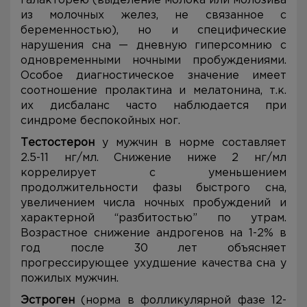
галакторею (выделение молока или молозива
из молочных желез, не связанное с
беременностью), но и специфические
нарушения сна — дневную гиперсомнию с
одновременными ночными пробуждениями.
Особое диагностическое значение имеет
соотношение пролактина и мелатонина, т.к.
их дисбаланс часто наблюдается при
синдроме беспокойных ног.
Тестостерон
у мужчин в норме составляет
2.5-11 нг/мл. Снижение ниже 2 нг/мл
коррелирует с уменьшением
продолжительности фазы быстрого сна,
увеличением числа ночных пробуждений и
характерной “разбитостью” по утрам.
Возрастное снижение андрогенов на 1-2% в
год после 30 лет объясняет
прогрессирующее ухудшение качества сна у
пожилых мужчин.
Эстроген
(норма в фолликулярной фазе 12-