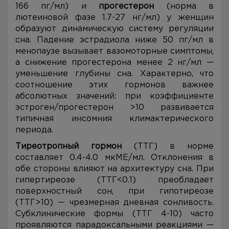
166 пг/мл) и
прогестерон
(норма в
лютеиновой фазе 1.7-27 нг/мл) у женщин
образуют динамическую систему регуляции
сна. Падение эстрадиола ниже 50 пг/мл в
менопаузе вызывает вазомоторные симптомы,
а снижение прогестерона менее 2 нг/мл —
уменьшение глубины сна. Характерно, что
соотношение этих гормонов важнее
абсолютных значений: при коэффициенте
эстроген/прогестерон >10 развивается
типичная инсомния климактерического
периода.
Тиреотропный гормон
(ТТГ) в норме
составляет 0.4-4.0 мкМЕ/мл. Отклонения в
обе стороны влияют на архитектуру сна. При
гипертиреозе (ТТГ<0.1) преобладает
поверхностный сон, при гипотиреозе
(ТТГ>10) — чрезмерная дневная сонливость.
Субклинические формы (ТТГ 4-10) часто
проявляются парадоксальными реакциями —