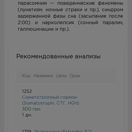
парасомнии — поведенческие феномены
(лунатизм, ночные страхи и пр.), синдром
задержанной фазы сна (засыпание после
2:00) и нарколепсия (сонный паралич,
галлюцинации и пр.).
Рекомендованные анализы
Код
Название
Цена
Срок
1252
Соматотропный гормон
(Somatotropin, СТГ, HGH)
300 грн.
1 дн.
1219
Эстрадиол (Estradiol, Е2)