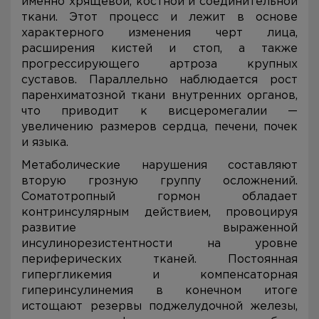
именно хрящевой, костной и соединительной
ткани. Этот процесс и лежит в основе
характерного изменения черт лица,
расширения кистей и стоп, а также
прогрессирующего артроза крупных
суставов. Параллельно наблюдается рост
паренхиматозной ткани внутренних органов,
что приводит к висцеромегалии —
увеличению размеров сердца, печени, почек
и языка.
Метаболические нарушения составляют
вторую грозную группу осложнений.
Соматотропный гормон обладает
контринсулярным действием, провоцируя
развитие выраженной
инсулинорезистентности на уровне
периферических тканей. Постоянная
гипергликемия и компенсаторная
гиперинсулинемия в конечном итоге
истощают резервы поджелудочной железы,