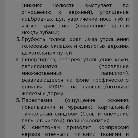
(нижняя челюсть выступает по
отношению к верхней), утолщение
надбровных дуг, увеличение носа, губ и
языка, диастемы (появление щелей
между зубами).
Грубость голоса, храп из-за утолщения
голосовых складок и слизистых верхних
дыхательных путей.
Гипергидроз, себорея, утолщение кожи,
папилломатоз (появление
множественных папиллом),
развивающееся на фоне трофического
влияния ИФР-1 на сальные/потовые
железы и дерму.
Парестезии (ощущение жжения,
покалывания и мурашек), карпальный
туннельный синдром (боль и онемение
пальцев кистей), полинейропатия.
К симптомам приводит компрессия
нервов отечными мягкими тканями и