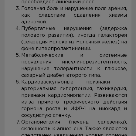
преобладает линейный рост.
Головная боль и нарушение поля зрения,
как следствие сдавления хиазмы
аденомой.
Пубертатные нарушения (задержка
полового развития), иногда галакторея
(секреция молока из молочных желез) на
фоне гиперпролактинемии.
Метаболические и системные
проявления: инсулинорезистентность,
нарушение толерантности к глюкозе,
сахарный диабет второго типа.
Кардиоваскулярные признаки —
артериальная гипертензия, тахикардия,
признаки кардиомиопатии. Развиваются
из-за прямого трофического действия
гормона роста и ИФР-1 на миокард и
сосудистую стенку.
Органомегалия (печень, селезенка),
склонность к апноэ сна. Также являются
следствием увеличения уровня гормона