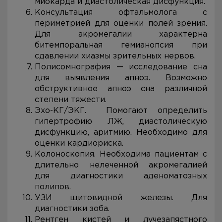
миокарда и диастолическая дисфункция.
Консультация офтальмолога с
периметрией для оценки полей зрения.
Для акромегалии характерна
битемпоральная гемианопсия при
сдавлении хиазмы зрительных нервов.
Полисомнография — исследование сна
для выявления апноэ. Возможно
обструктивное апноэ сна различной
степени тяжести.
Эхо-КГ/ЭКГ. Помогают определить
гипертрофию ЛЖ, диастолическую
дисфункцию, аритмию. Необходимо для
оценки кардиориска.
Колоноскопия. Необходима пациентам с
длительно нелеченной акромегалией
для диагностики аденоматозных
полипов.
УЗИ щитовидной железы. Для
диагностики зоба.
Рентген кистей и лучезапястного