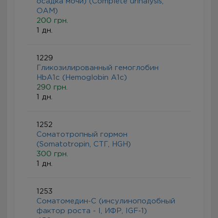
осадка мочи) (Complete urinalysis,
ОАМ)
200 грн.
1 дн.
1229
Гликозилированный гемоглобин
HbA1c (Hemoglobin A1c)
290 грн.
1 дн.
1252
Соматотропный гормон
(Somatotropin, СТГ, HGH)
300 грн.
1 дн.
1253
Соматомедин-С (инсулиноподобный
фактор роста - I, ИФР, IGF-1)