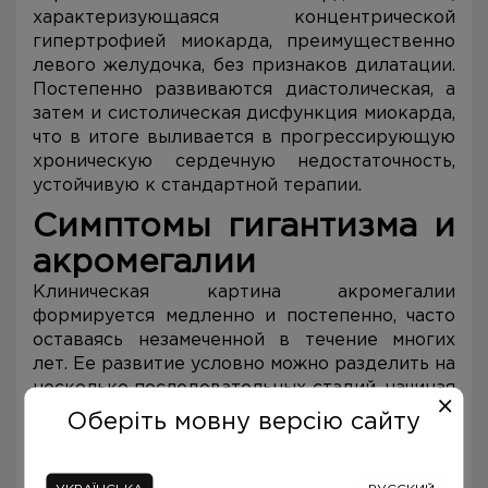
характеризующаяся концентрической
гипертрофией миокарда, преимущественно
левого желудочка, без признаков дилатации.
Постепенно развиваются диастолическая, а
затем и систолическая дисфункция миокарда,
что в итоге выливается в прогрессирующую
хроническую сердечную недостаточность,
устойчивую к стандартной терапии.
Симптомы гигантизма и
акромегалии
Клиническая картина акромегалии
формируется медленно и постепенно, часто
оставаясь незамеченной в течение многих
лет. Ее развитие условно можно разделить на
несколько последовательных стадий, начиная
от самых ранних предвестников и заканчивая
Оберіть мовну версію сайту
тотальным поражением жизненно важных
органов.