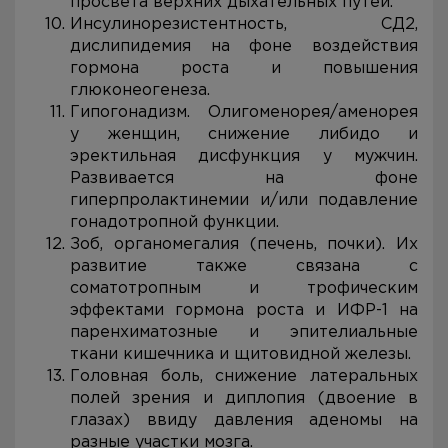
просвета верхних дыхательных путей.
Инсулинорезистентность, СД2,
дислипидемия на фоне воздействия
гормона роста и повышения
глюконеогенеза.
Гипогонадизм. Олигоменорея/аменорея
у женщин, снижение либидо и
эректильная дисфункция у мужчин.
Развивается на фоне
гиперпролактинемии и/или подавление
гонадотропной функции.
Зоб, органомегалия (печень, почки). Их
развитие также связана с
соматотропным и трофическим
эффектами гормона роста и ИФР-1 на
паренхиматозные и эпителиальные
ткани кишечника и щитовидной железы.
Головная боль, снижение латеральных
полей зрения и диплопия (двоение в
глазах) ввиду давления аденомы на
разные участки мозга.