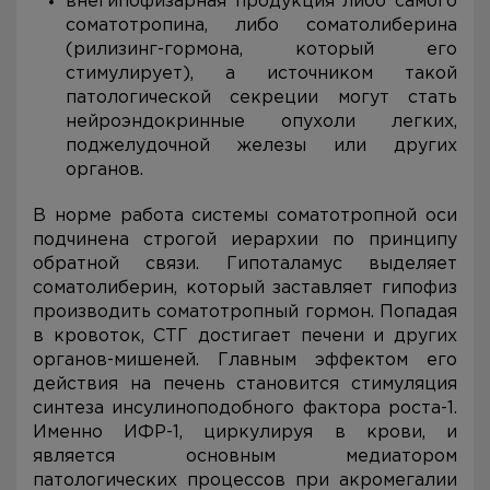
внегипофизарная продукция либо самого
соматотропина, либо соматолиберина
(рилизинг-гормона, который его
стимулирует), а источником такой
патологической секреции могут стать
нейроэндокринные опухоли легких,
поджелудочной железы или других
органов.
В норме работа системы соматотропной оси
подчинена строгой иерархии по принципу
обратной связи. Гипоталамус выделяет
соматолиберин, который заставляет гипофиз
производить соматотропный гормон. Попадая
в кровоток, СТГ достигает печени и других
органов-мишеней. Главным эффектом его
действия на печень становится стимуляция
синтеза инсулиноподобного фактора роста-1.
Именно ИФР-1, циркулируя в крови, и
является основным медиатором
патологических процессов при акромегалии