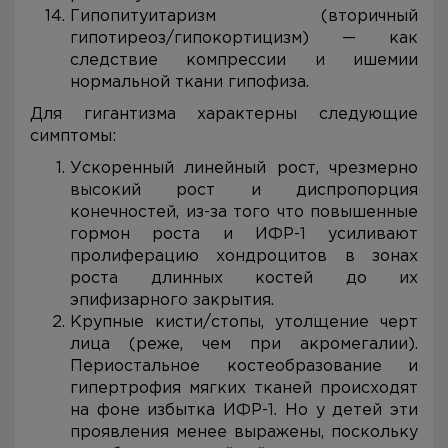
Гипопитуитаризм (вторичный
гипотиреоз/гипокортицизм) — как
следствие компрессии и ишемии
нормальной ткани гипофиза.
Для гигантизма характерны следующие
симптомы:
Ускоренный линейный рост, чрезмерно
высокий рост и диспропорция
конечностей, из-за того что повышенные
гормон роста и ИФР-1 усиливают
пролиферацию хондроцитов в зонах
роста длинных костей до их
эпифизарного закрытия.
Крупные кисти/стопы, утолщение черт
лица (реже, чем при акромегалии).
Периостальное костеобразование и
гипертрофия мягких тканей происходят
на фоне избытка ИФР-1. Но у детей эти
проявления менее выражены, поскольку