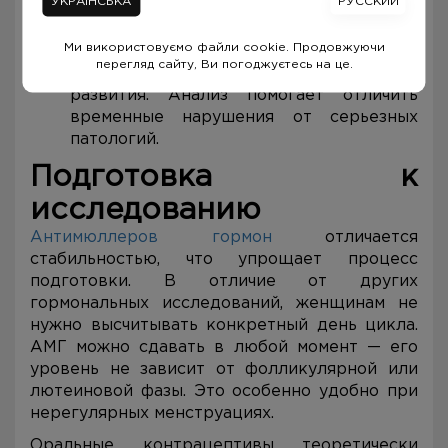
УКРАЇНСЬКА
РУССКИЙ
спермы может быть рекомендована при
риске повреждения репродуктивных
Ми використовуємо файли cookie. Продовжуючи
органов.
перегляд сайту, Ви погоджуєтесь на це.
Подросткам с задержкой полового
развития. Анализ помогает отличить
временные нарушения от серьезных
патологий.
Подготовка к
исследованию
Антимюллеров гормон
отличается
стабильностью, что упрощает процесс
подготовки. В отличие от других
гормональных исследований, женщинам не
нужно высчитывать конкретный день цикла.
АМГ можно сдавать в любой момент — его
уровень не зависит от фолликулярной или
лютеиновой фазы. Это особенно удобно при
нерегулярных менструациях.
Оральные контрацептивы теоретически