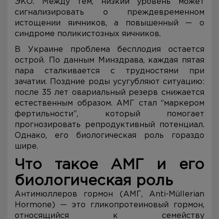
ЭКО. Между тем, низкий уровень может
сигнализировать о преждевременном
истощении яичников, а повышенный — о
синдроме поликистозных яичников.
В Украине проблема бесплодия остается
острой. По данным Минздрава, каждая пятая
пара сталкивается с трудностями при
зачатии. Поздние роды усугубляют ситуацию:
после 35 лет овариальный резерв снижается
естественным образом. АМГ стал “маркером
фертильности”, который помогает
прогнозировать репродуктивный потенциал.
Однако, его биологическая роль гораздо
шире.
Что такое АМГ и его
биологическая роль
Антимюллеров гормон (АМГ, Anti-Müllerian
Hormone) — это гликопротеиновый гормон,
относящийся к семейству