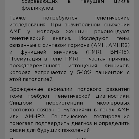
созревающих в текущем цикле
фолликулов.
Также потребуются генетические
исследования. При значительном снижении
АМГ у молодых женщин рекомендуют
генетический анализ. Исследуют гены,
связанные с синтезом гормона (AMH, AMHR2)
и функцией яичников (FMR1, BMP15).
Премутация в гене FMR1 — частая причина
преждевременного истощения яичников,
которая встречается у 5-10% пациенток с
этой патологией.
Врожденные аномалии полового развития
тоже требуют генетической диагностики.
Синдром персистенции мюллеровых
протоков связан с мутациями в генах AMH
или AMHR2. Генетическое тестирование
помогает подтвердить диагноз и определить
риски для будущих поколений.