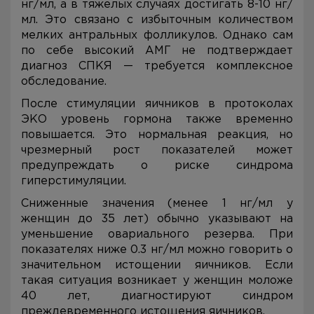
нг/мл, а в тяжелых случаях достигать 8-10 нг/
мл. Это связано с избыточным количеством
мелких антральных фолликулов. Однако сам
по себе высокий АМГ не подтверждает
диагноз СПКЯ — требуется комплексное
обследование.
После стимуляции яичников в протоколах
ЭКО уровень гормона также временно
повышается. Это нормальная реакция, но
чрезмерный рост показателей может
предупреждать о риске синдрома
гиперстимуляции.
Сниженные значения (менее 1 нг/мл у
женщин до 35 лет) обычно указывают на
уменьшение овариального резерва. При
показателях ниже 0.3 нг/мл можно говорить о
значительном истощении яичников. Если
такая ситуация возникает у женщин моложе
40 лет, диагностируют синдром
преждевременного истощения яичников.