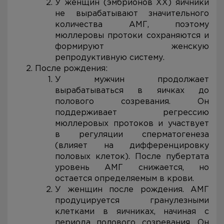
У женщин (эмбрионов XX) яичники
не вырабатывают значительного
количества АМГ, поэтому
мюллеровы протоки сохраняются и
формируют женскую
репродуктивную систему.
После рождения:
У мужчин продолжает
вырабатываться в яичках до
полового созревания. Он
поддерживает регрессию
мюллеровых протоков и участвует
в регуляции сперматогенеза
(влияет на дифференцировку
половых клеток). После пубертата
уровень АМГ снижается, но
остается определяемым в крови.
У женщин после рождения. АМГ
продуцируется гранулезными
клетками в яичниках, начиная с
периода полового созревания. Он