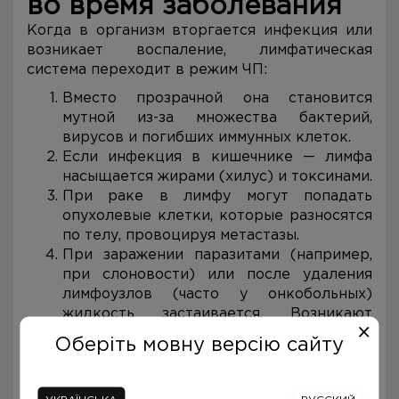
во время заболевания
Когда в организм вторгается инфекция или
возникает воспаление, лимфатическая
система переходит в режим ЧП:
Вместо прозрачной она становится
мутной из-за множества бактерий,
вирусов и погибших иммунных клеток.
Если инфекция в кишечнике — лимфа
насыщается жирами (хилус) и токсинами.
При раке в лимфу могут попадать
опухолевые клетки, которые разносятся
по телу, провоцируя метастазы.
При заражении паразитами (например,
при слоновости) или после удаления
лимфоузлов (часто у онкобольных)
жидкость застаивается. Возникают
отеки, а в тяжелых случаях — лимфедема,
Оберіть мовну версію сайту
когда конечность раздувается в
несколько раз.
При сепсисе бактерии прорываются