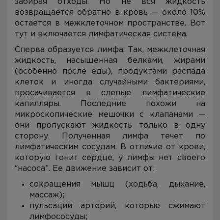
забирая отходы. Но не вся жидкость
возвращается обратно в кровь — около 10%
остается в межклеточном пространстве. Вот
тут и включается лимфатическая система.
Сперва образуется лимфа. Так, межклеточная
жидкость, насыщенная белками, жирами
(особенно после еды), продуктами распада
клеток и иногда случайными бактериями,
просачивается в слепые лимфатические
капилляры. Последние похожи на
микроскопические мешочки с клапанами —
они пропускают жидкость только в одну
сторону. Полученная лимфа течет по
лимфатическим сосудам. В отличие от крови,
которую гонит сердце, у лимфы нет своего
“насоса”. Ее движение зависит от:
сокращения мышц (ходьба, дыхание,
массаж);
пульсации артерий, которые сжимают
лимфососуды;