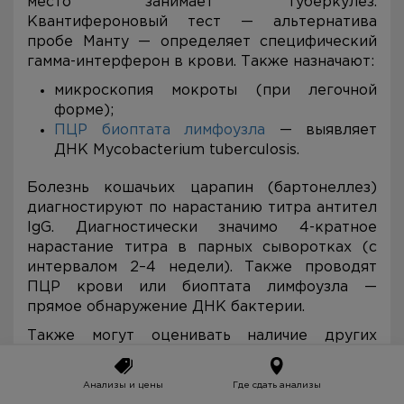
место занимает туберкулез.
Квантифероновый тест — альтернатива
пробе Манту — определяет специфический
гамма-интерферон в крови. Также назначают:
микроскопия мокроты (при легочной
форме);
ПЦР биоптата лимфоузла
— выявляет
ДНК Mycobacterium tuberculosis.
Болезнь кошачьих царапин (бартонеллез)
диагностируют по нарастанию титра антител
IgG. Диагностически значимо 4-кратное
нарастание титра в парных сыворотках (с
интервалом 2–4 недели). Также проводят
ПЦР крови или биоптата лимфоузла —
прямое обнаружение ДНК бактерии.
Также могут оценивать наличие других
инфекционных патологий.
Иммунологические
Анализы и цены
Где сдать анализы