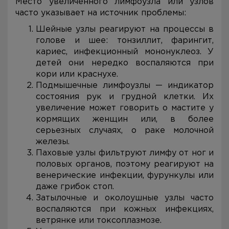
Место увеличенного лимфоузла или узлов
часто указывает на источник проблемы:
Шейные узлы реагируют на процессы в
голове и шее: тонзиллит, фарингит,
кариес, инфекционный мононуклеоз. У
детей они нередко воспаляются при
кори или краснухе.
Подмышечные лимфоузлы — индикатор
состояния рук и грудной клетки. Их
увеличение может говорить о мастите у
кормящих женщин или, в более
серьезных случаях, о раке молочной
железы.
Паховые узлы фильтруют лимфу от ног и
половых органов, поэтому реагируют на
венерические инфекции, фурункулы или
даже грибок стоп.
Затылочные и околоушные узлы часто
воспаляются при кожных инфекциях,
ветрянке или токсоплазмозе.