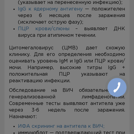
(указывает на перенесенную инфекцию);
IgG к ядерному антигену
— положителен
через 6 месяцев после заражения
(исключает острую фазу);
ПЦР крови/слюны
– выявляет ДНК
вируса при атипичном течении.
Цитомегаловирус (ЦМВ) дает схожую
клинику. Для его определения необходимо
оценивать уровень IgM и IgG или ПЦР крови/
мочи. Например, высокие титры IgG +
положительная ПЦР указывают на
реактивацию инфекции.
Обследование на ВИЧ обязательно при
генерализованной лимфаденопатии.
Современные тесты выявляют антитела уже
через 3-6 недель после заражения.
Назначают:
ИФА скрининг на антитела к ВИЧ;
иммуноблот — подтверждающий тест при