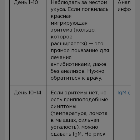
День 1–10
Наблюдать за местом
Анализы
укуса. Если появилась
информ
красная
мигрирующая
эритема (кольцо,
которое
расширяется) — это
прямое показание для
лечения
антибиотиками, даже
без анализов. Нужно
обратиться к врачу.
День 10–14
Если эритемы нет, но
IgM (ИФ
есть гриппоподобные
симптомы
(температура, ломота
в мышцах, сильная
усталость), можно
сдавать IgM. Но риск