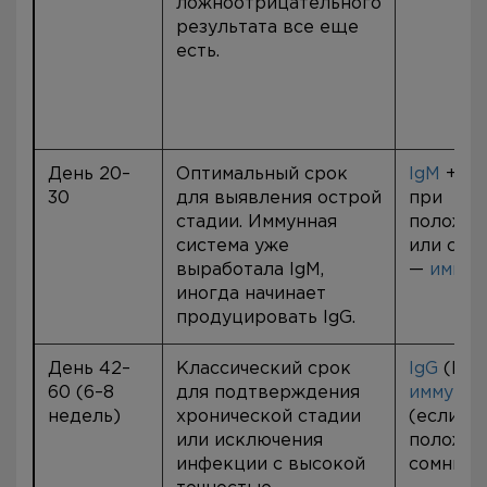
ложноотрицательного
результата все еще
есть.
День 20–
Оптимальный срок
IgM
+
Ig
30
для выявления острой
при
стадии. Иммунная
положит
система уже
или сом
выработала IgM,
—
иммун
иногда начинает
продуцировать IgG.
День 42–
Классический срок
IgG
(ИФА
60 (6–8
для подтверждения
иммуноб
недель)
хронической стадии
(если И
или исключения
положит
инфекции с высокой
сомните