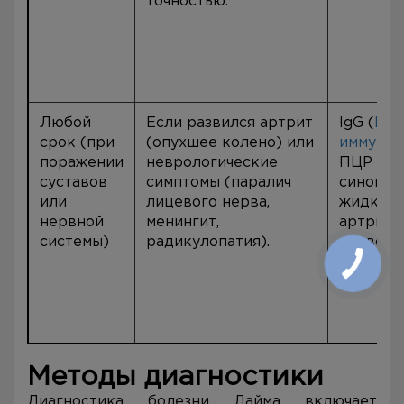
точностью.
Любой
Если развился артрит
IgG (
ИФ
срок (при
(опухшее колено) или
иммуноб
поражении
неврологические
ПЦР
суставов
симптомы (паралич
синовиа
или
лицевого нерва,
жидкост
нервной
менингит,
артрите
системы)
радикулопатия).
ликвора
нейробо
Методы диагностики
Диагностика болезни Лайма включает