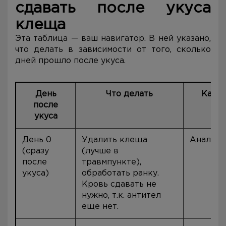
сдавать после укуса
клеща
Эта таблица — ваш навигатор. В ней указано,
что делать в зависимости от того, сколько
дней прошло после укуса.
День
Что делать
Какой
после
сд
укуса
День 0
Удалить клеща
Анализы
(сразу
(лучше в
после
травмпункте),
укуса)
обработать ранку.
Кровь сдавать не
нужно, т.к. антител
еще нет.