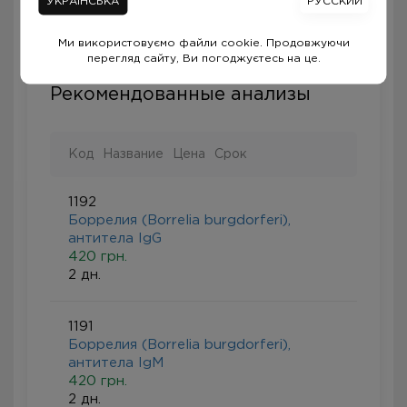
УКРАЇНСЬКА
РУССКИЙ
пациентов она может быть окрашена
однородно.
Ми використовуємо файли cookie. Продовжуючи
перегляд сайту, Ви погоджуєтесь на це.
Рекомендованные анализы
Код
Название
Цена
Срок
1192
Боррелия (Borrelia burgdorferi),
антитела IgG
420 грн.
2 дн.
1191
Боррелия (Borrelia burgdorferi),
антитела IgM
420 грн.
2 дн.