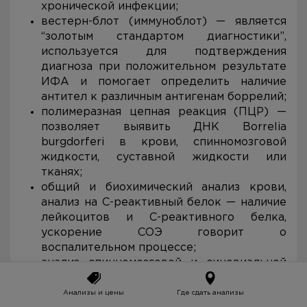
хронической инфекции;
вестерн-блот (иммуноблот) — является
“золотым стандартом диагностики”,
используется для подтверждения
диагноза при положительном результате
ИФА и помогает определить наличие
антител к различным антигенам боррелий;
полимеразная цепная реакция (ПЦР) —
позволяет выявить ДНК Borrelia
burgdorferi в крови, спинномозговой
жидкости, суставной жидкости или
тканях;
общий и биохимический анализ крови,
анализ на С-реактивный белок — наличие
лейкоцитов и С-реактивного белка,
ускорение СОЭ говорит о
воспалительном процессе;
анализ спинномозговой и синовиальной
жидкости — необходимы при подозрении
на развитие осложнений со стороны
Анализы и цены
Где сдать анализы