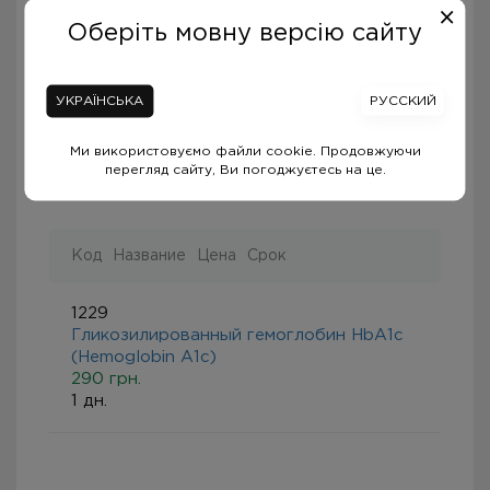
Задати запитання
Оберіть мовну версію сайту
УКРАЇНСЬКА
РУССКИЙ
Ми використовуємо файли cookie. Продовжуючи
перегляд сайту, Ви погоджуєтесь на це.
Рекомендованные анализы
Код
Название
Цена
Срок
1229
Гликозилированный гемоглобин HbA1c
(Hemoglobin A1c)
290 грн.
1 дн.